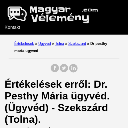
Kontakt
Értékelések
»
Ugyved
»
Tolna
»
Szekszard
»
Dr pesthy
maria ugyved
Értékelések erről: Dr.
Pesthy Mária ügyvéd.
(Ügyvéd) - Szekszárd
(Tolna).