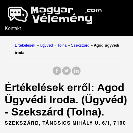
Kontakt
Értékelések
»
Ugyved
»
Tolna
»
Szekszard
»
Agod ugyvedi
iroda
Értékelések erről: Agod
Ügyvédi Iroda. (Ügyvéd)
- Szekszárd (Tolna).
SZEKSZÁRD, TÁNCSICS MIHÁLY U. 6/1, 7100