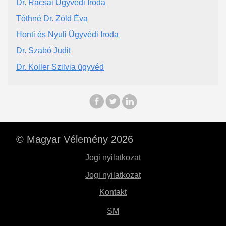
Dr. Rácsai Ügyvédi Iroda
Tóthné Dr. Zöld Éva
Honti és Nyuli Ügyvédi Iroda
Dr. Szabó Judit
Dr. Koller Szilvia ügyvéd
© Magyar Vélemény 2026
Jogi nyilatkozat
Jogi nyilatkozat
Kontakt
SM