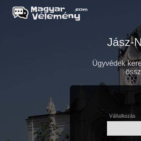
Jász-N
Ügyvédek kere
össz
Vállalkozás