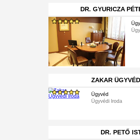
DR. GYURICZA PÉ
Ügy
Ügy
ZAKAR ÜGYVÉD
Ügyvéd
Ügyvédi Iroda
DR. PETŐ I