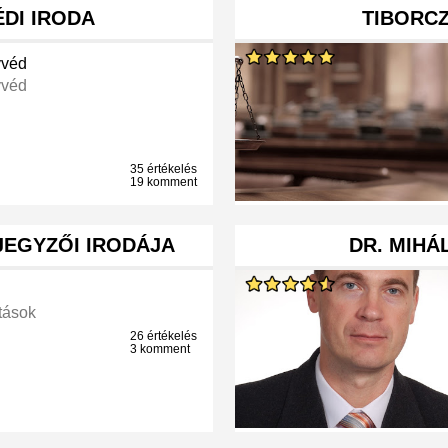
ÉDI IRODA
TIBORCZ
véd
véd
35 értékelés
19 komment
JEGYZŐI IRODÁJA
DR. MIHÁ
tások
26 értékelés
3 komment