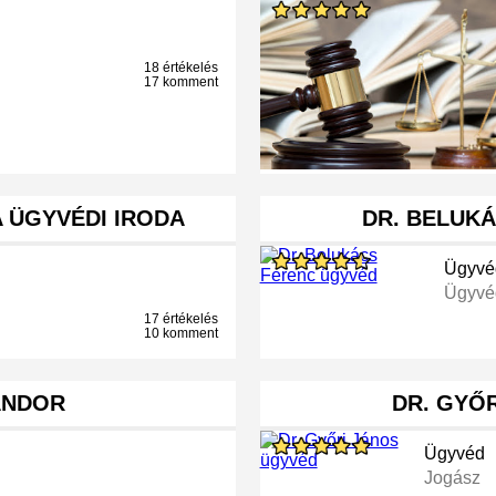
18 értékelés
17 komment
A ÜGYVÉDI IRODA
DR. BELUK
Ügyvé
Ügyvéd
17 értékelés
10 komment
ÁNDOR
DR. GYŐ
Ügyvéd
Jogász