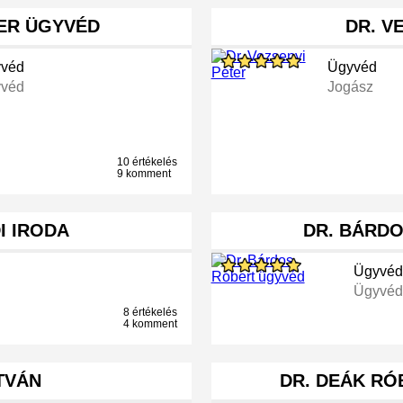
TER ÜGYVÉD
DR. V
véd
Ügyvéd
véd
Jogász
10 értékelés
9 komment
I IRODA
DR. BÁRD
Ügyvéd
Ügyvéd
8 értékelés
4 komment
STVÁN
DR. DEÁK RÓ