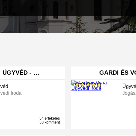
. ÜGYVÉD - …
GARDI ÉS V
véd
Ügyv
védi Iroda
Jogás
54 értékelés
30 komment