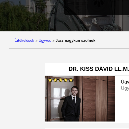
Értékelések
»
Ugyved
»
Jasz nagykun szolnok
DR. KISS DÁVID LL.M
Ügy
Ügy