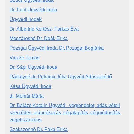
Szűcs Ügyvédi Iroda
Dr. Font Ügyvédi Iroda
Ügyvédi Irodák
Dr. Albertné Kertész- Farkas Éva
Mészárosné Dr. Deák Erika
Pozsgai Ügyvédi Iroda Dr. Pozsgai Boglárka
Vincze Tamás
Dr. Sápi Ügyvédi Iroda
Rádulyné dr. Petrányi Júlia Ügyvéd Adószakértő
Kása Ügyvédi Iroda
dr. Molnár Márta
Dr. Balázs Katalin Ügyvéd - végrendelet, adás-vételi
szerződés, ajándékozás, cégalapítás, cégmódosítás,
végelszámolás
Szakszonné Dr. Páka Erika