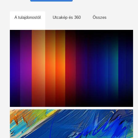
A tulajdonostól
Utcakép és 360
Összes