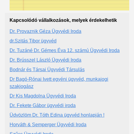
Kapcsolódó vállalkozások, melyek érdekelhetik
Dr. Provaznik Géza Ügyvédi Iroda
dr.Szitás Tibor ügyvéd
Dr. Tuzáné Dr. Gémes Éva 12. számú Ügyvédi Iroda
Dr. Brússzel László Ügyvédi Iroda
Bodnár és Társai Ügyvédi Társulás
Dr Bagó-Rónai Ivett egyéni ügyvéd, munkajogi
szakjogász
Dr Kis Magdolna Ügyvédi Iroda
Dr. Fekete Gábor ügyvédi iroda
Üdvözlöm Dr. Tóth Edina ügyvéd honlapján !
Horváth & Semperger Ügyvédi Iroda