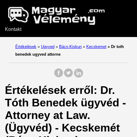
Kontakt
Értékelések
»
Ugyved
»
Bács-Kiskun
»
Kecskemet
»
Dr toth
benedek ugyved attorne
Értékelések erről: Dr.
Tóth Benedek ügyvéd -
Attorney at Law.
(Ügyvéd) - Kecskemét