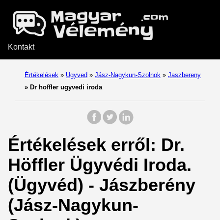
Kontakt
Értékelések
»
Ugyved
»
Jász-Nagykun-Szolnok
»
Jaszbereny
»
Dr hoffler ugyvedi iroda
Értékelések erről: Dr.
Höffler Ügyvédi Iroda.
(Ügyvéd) - Jászberény
(Jász-Nagykun-