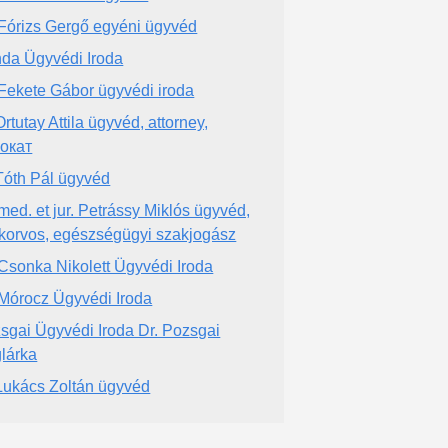
 Fórizs Gergő egyéni ügyvéd
da Ügyvédi Iroda
 Fekete Gábor ügyvédi iroda
Ortutay Attila ügyvéd, attorney,
окат
 Tóth Pál ügyvéd
 med. et jur. Petrássy Miklós ügyvéd,
korvos, egészségügyi szakjogász
 Csonka Nikolett Ügyvédi Iroda
 Mórocz Ügyvédi Iroda
sgai Ügyvédi Iroda Dr. Pozsgai
lárka
 Lukács Zoltán ügyvéd