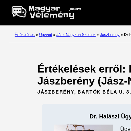
Értékelések
»
Ugyved
»
Jász-Nagykun-Szolnok
»
Jaszbereny
»
Dr h
Értékelések erről: 
Jászberény (Jász-
JÁSZBERÉNY, BARTÓK BÉLA U. 8
Dr. Halászi Üg
Ügy