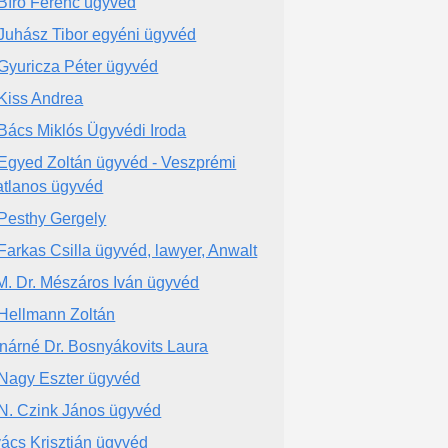
 Bíró Ferenc ügyvéd
 Juhász Tibor egyéni ügyvéd
 Gyuricza Péter ügyvéd
 Kiss Andrea
 Bács Miklós Ügyvédi Iroda
 Egyed Zoltán ügyvéd - Veszprémi
atlanos ügyvéd
 Pesthy Gergely
 Farkas Csilla ügyvéd, lawyer, Anwalt
M. Dr. Mészáros Iván ügyvéd
 Hellmann Zoltán
nárné Dr. Bosnyákovits Laura
 Nagy Eszter ügyvéd
 N. Czink János ügyvéd
ács Krisztián ügyvéd