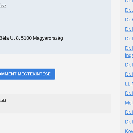
Dr.
ász
Dr.
Dr.
Dr.
 Béla U. 8, 5100 Magyarország
Dr.
Dr.
ing
Dr.
OMMENT MEGTEKINTÉSE
Dr.
LL.
Dr.
takt
Mol
Dr.
Dr.
Kov