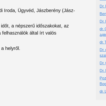
Dr.
di Iroda, Ügyvéd, Jászberény (Jász-
Ben
Dr.
si időt, a népszerű időszakokat, az
dr. 
felhasználók által írt valós
адв
dr.
a helyről.
Dr.
sza
Dr.
Dr.
Poz
Bog
dr.