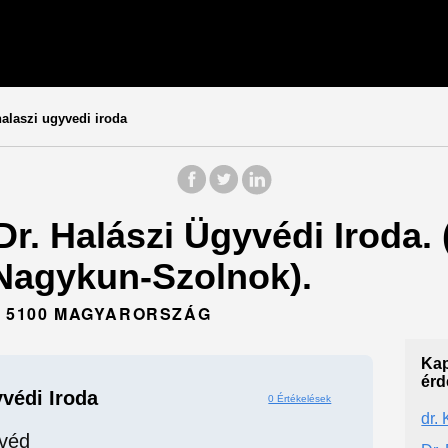
alaszi ugyvedi iroda
Dr. Halászi Ügyvédi Iroda.
Nagykun-Szolnok).
, 5100 MAGYARORSZÁG
Kap
érd
yvédi Iroda
0 Értékelések
dr.
véd