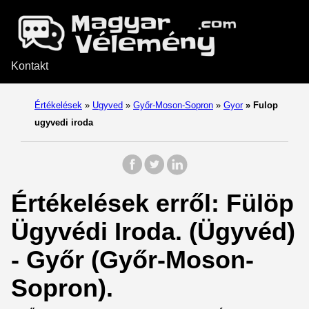
Kontakt
Értékelések
»
Ugyved
»
Győr-Moson-Sopron
»
Gyor
»
Fulop
ugyvedi iroda
Értékelések erről: Fülöp
Ügyvédi Iroda. (Ügyvéd)
- Győr (Győr-Moson-
Sopron).