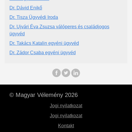
Dr. Dávid Enikő
Dr. Tisza Ügyvédi Iroda
Dr. Ujvári Éva Zsuzsa válóperes és családjogos
ügyvéd
Dr. Takács Katalin egyéni ügyvéd
Dr. Zádor Csaba egyéni ügyvéd
© Magyar Vélemény 2026
Jogi nyilatkozat
Jogi nyilatkozat
Kontakt