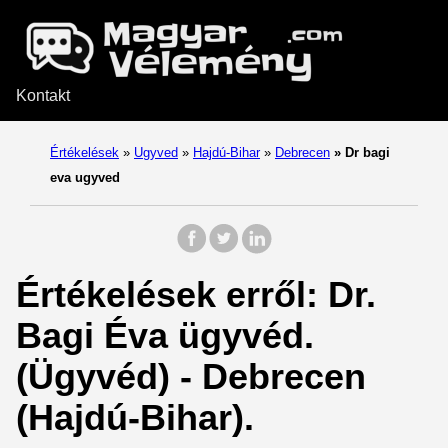
Kontakt
Értékelések
»
Ugyved
»
Hajdú-Bihar
»
Debrecen
»
Dr bagi
eva ugyved
Értékelések erről: Dr.
Bagi Éva ügyvéd.
(Ügyvéd) - Debrecen
(Hajdú-Bihar).