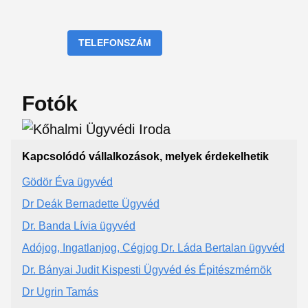
TELEFONSZÁM
Fotók
Kapcsolódó vállalkozások, melyek érdekelhetik
Gödör Éva ügyvéd
Dr Deák Bernadette Ügyvéd
Dr. Banda Lívia ügyvéd
Adójog, Ingatlanjog, Cégjog Dr. Láda Bertalan ügyvéd
Dr. Bányai Judit Kispesti Ügyvéd és Épitészmérnök
Dr Ugrin Tamás