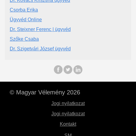
Dr. Kovács Krisztina ügyvéd
Csorba Erika
Ügyvéd Online
Dr. Steixner Ferenc | ügyvéd
Szőke Csaba
Dr. Szigetvári József ügyvéd
© Magyar Vélemény 2026
Jogi nyilatkozat
Jogi nyilatkozat
Kontakt
SM