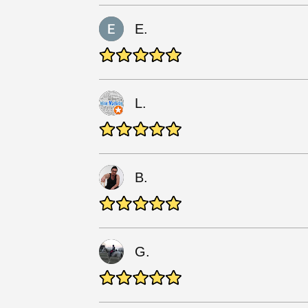
E.
L.
B.
G.