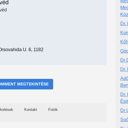
Ill
véd
Meg
véd
Köz
Dr.
Kom
Kőh
Orsovahida U. 6, 1182
Göd
Dr 
Dr.
Adó
OMMENT MEGTEKINTÉSE
Ber
Dr.
Épi
ékelések
Kontakt
Fotók
Dr 
Soó