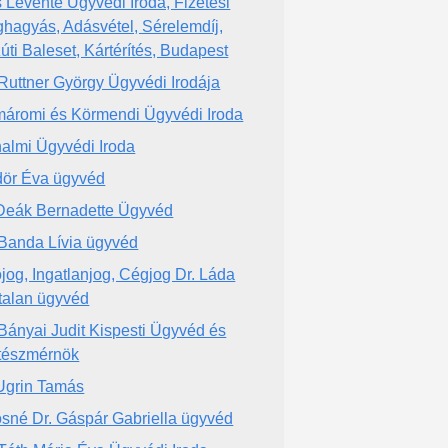
és Levente Ügyvédi Iroda, Fizetési
hagyás, Adásvétel, Sérelemdíj,
úti Baleset, Kártérítés, Budapest
 Ruttner György Ügyvédi Irodája
áromi és Körmendi Ügyvédi Iroda
almi Ügyvédi Iroda
ör Éva ügyvéd
Deák Bernadette Ügyvéd
 Banda Lívia ügyvéd
jog, Ingatlanjog, Cégjog Dr. Láda
talan ügyvéd
 Bányai Judit Kispesti Ügyvéd és
tészmérnök
Ugrin Tamás
sné Dr. Gáspár Gabriella ügyvéd