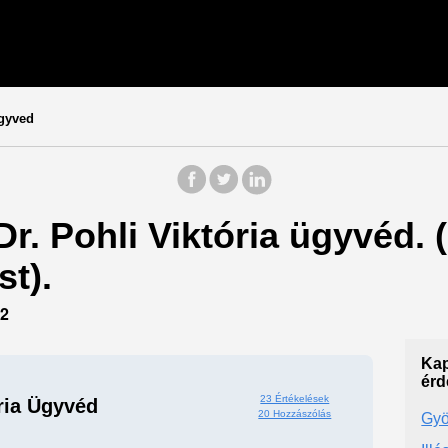
ugyved
Dr. Pohli Viktória ügyvéd. 
t).
2
Kap
érd
23 Értékelések
ória Ügyvéd
20 Hozzászólás
Gyö