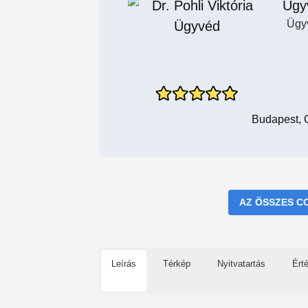
Ügy
Ügy
Budapest, 
AZ ÖSSZES C
Leírás
Térkép
Nyitvatartás
Ért