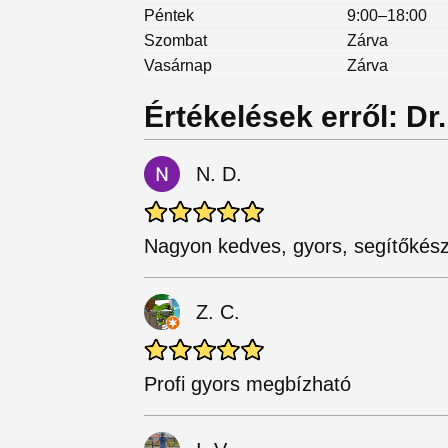
Péntek
9:00–18:00
Szombat
Zárva
Vasárnap
Zárva
Értékelések erről: Dr
N. D.
Nagyon kedves, gyors, segítőkész!
Z. C.
Profi gyors megbízható