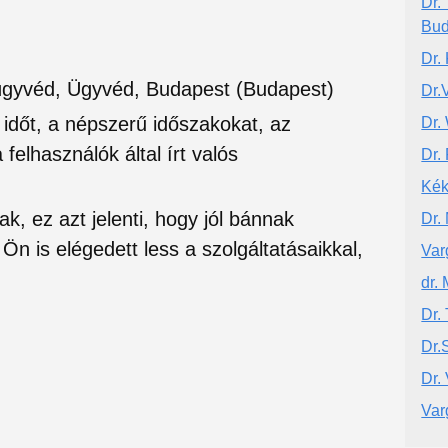
Dr.
Bud
Dr.
a ügyvéd, Ügyvéd, Budapest (Budapest)
Dr.
si időt, a népszerű időszakokat, az
Dr.
felhasználók által írt valós
Dr.
Kék
ak, ez azt jelenti, hogy jól bánnak
Dr.
Ön is elégedett less a szolgáltatásaikkal,
Var
dr.
Dr.
Dr.
Dr.
Var