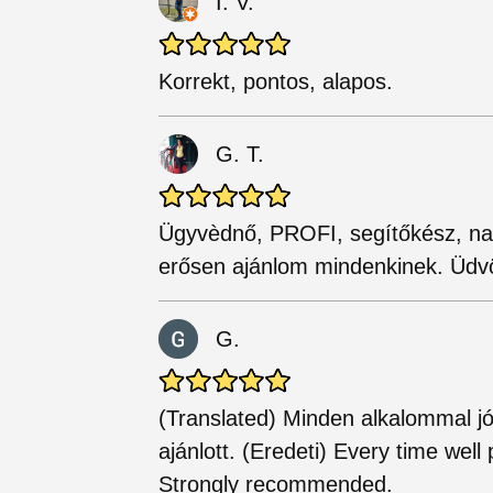
I. V.
Korrekt, pontos, alapos.
G. T.
Ügyvèdnő, PROFI, segítőkész, nag
erősen ajánlom mindenkinek. Üdvöz
G.
(Translated) Minden alkalommal jól
ajánlott. (Eredeti) Every time well
Strongly recommended.