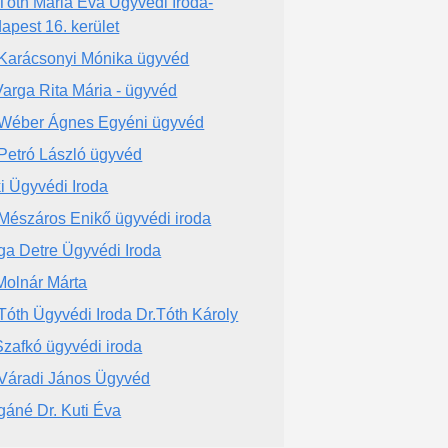
 Tóth Mária Éva Ügyvédi Iroda-
apest 16. kerület
 Karácsonyi Mónika ügyvéd
Varga Rita Mária - ügyvéd
 Wéber Ágnes Egyéni ügyvéd
 Petró László ügyvéd
i Ügyvédi Iroda
 Mészáros Enikő ügyvédi iroda
ga Detre Ügyvédi Iroda
 Molnár Márta
 Tóth Ügyvédi Iroda Dr.Tóth Károly
Szafkó ügyvédi iroda
 Váradi János Ügyvéd
gáné Dr. Kuti Éva