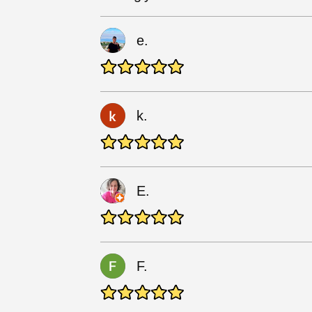
e.
k.
E.
F.