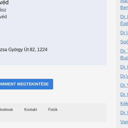
Adó
véd
Ber
ász
véd
Dr.
Épi
Dr 
Soó
zsa György Út 82, 1224
Dr.
Bud
Dr.
Dr.
OMMENT MEGTEKINTÉSE
Dr.
Dr.
Kék
ékelések
Kontakt
Fotók
Dr.
Var