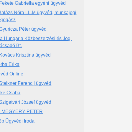
 Fekete Gabriella egyéni ügyvéd
 Balázs Nóra LL.M ügyvéd, munkajogi
kjogász
 Gyuricza Péter ügyvéd
la Hungaria Közbeszerzési és Jogi
ácsadó Bt.
 Kovács Krisztina ügyvéd
rba Erika
véd Online
 Steixner Ferenc | ügyvéd
ke Csaba
 Szigetvári József ügyvéd
. MEGYERY PÉTER
öp Ügyvédi Iroda