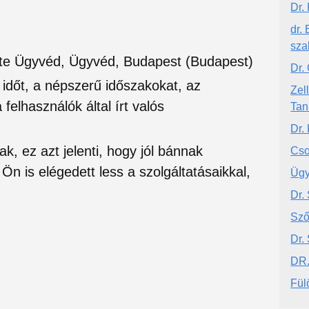
Dr.
dr.
sza
tte Ügyvéd, Ügyvéd, Budapest (Budapest)
Dr.
si időt, a népszerű időszakokat, az
Zel
felhasználók által írt valós
Tan
Dr.
ak, ez azt jelenti, hogy jól bánnak
Cso
Ön is elégedett less a szolgáltatásaikkal,
Ügy
Dr.
Sző
Dr.
DR
Fül