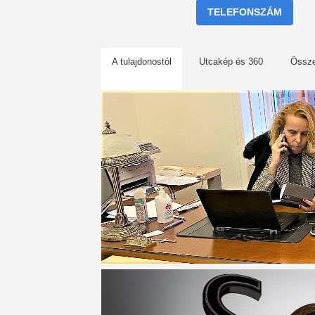
TELEFONSZÁM
A tulajdonostól
Utcakép és 360
Össz