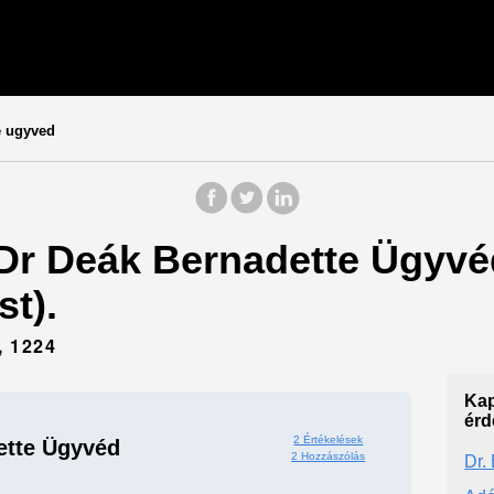
e ugyved
 Dr Deák Bernadette Ügyvé
t).
 1224
Kap
érd
2 Értékelések
ette Ügyvéd
2 Hozzászólás
Dr.