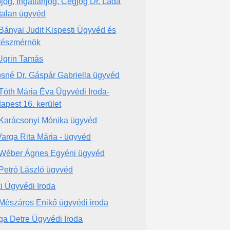
jog, Ingatlanjog, Cégjog Dr. Láda
talan ügyvéd
 Bányai Judit Kispesti Ügyvéd és
tészmérnök
Ugrin Tamás
sné Dr. Gáspár Gabriella ügyvéd
 Tóth Mária Éva Ügyvédi Iroda-
apest 16. kerület
 Karácsonyi Mónika ügyvéd
Varga Rita Mária - ügyvéd
 Wéber Ágnes Egyéni ügyvéd
 Petró László ügyvéd
i Ügyvédi Iroda
 Mészáros Enikő ügyvédi iroda
ga Detre Ügyvédi Iroda