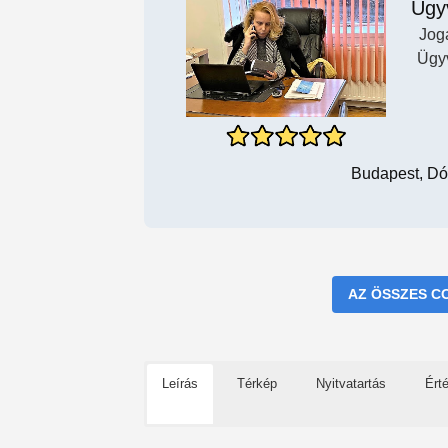
Ügy
Jog
Ügy
Budapest, Dó
AZ ÖSSZES C
Leírás
Térkép
Nyitvatartás
Ért