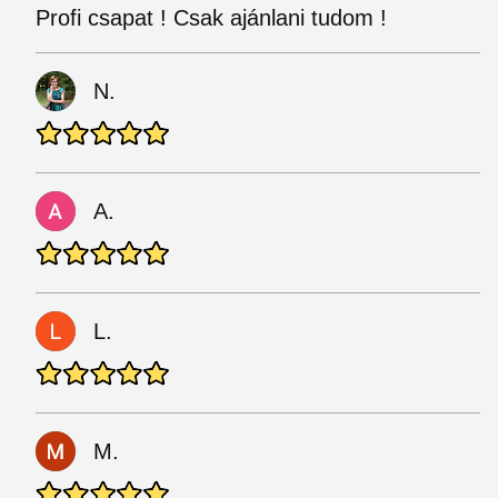
Profi csapat ! Csak ajánlani tudom !
N.
A.
L.
M.