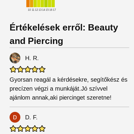
10
11
12
13
14
15
16
17
Értékelések erről: Beauty
and Piercing
H. R.
Gyorsan reagál a kérdésekre, segítőkész és
precízen végzi a munkáját.Jó szívvel
ajánlom annak,aki piercinget szeretne!
D. F.