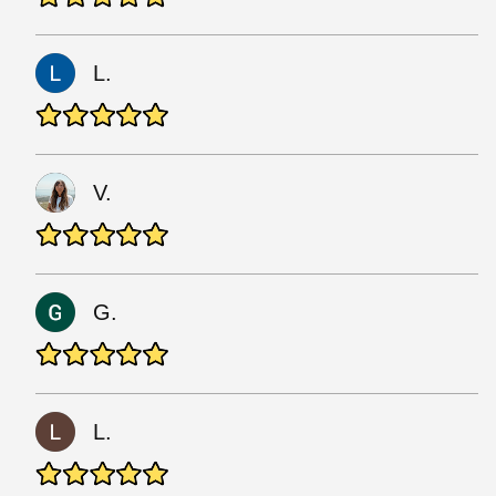
L.
V.
G.
L.