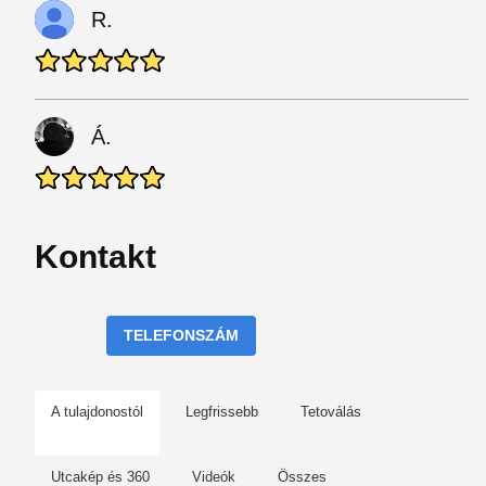
R.
Á.
Kontakt
TELEFONSZÁM
A tulajdonostól
Legfrissebb
Tetoválás
Utcakép és 360
Videók
Összes