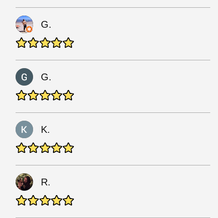
G.
G.
K.
R.