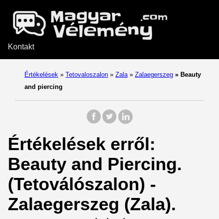
Kontakt
Értékelések
»
Tetovaloszalon
»
Zala
»
Zalaegerszeg
»
Beauty
and piercing
Értékelések erről:
Beauty and Piercing.
(Tetoválószalon) -
Zalaegerszeg (Zala).