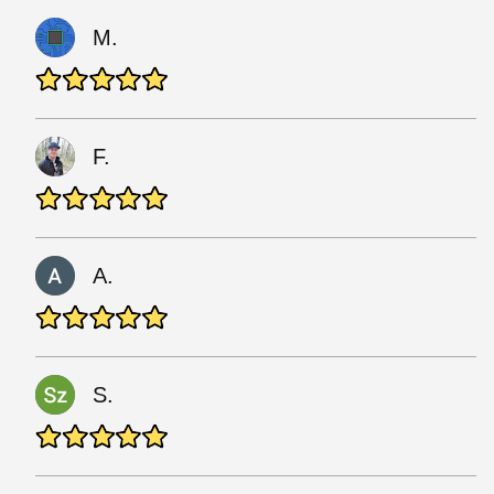
M.
F.
A.
S.