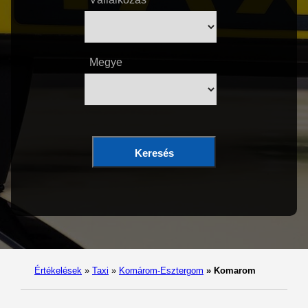
Megye
Keresés
Értékelések
»
Taxi
»
Komárom-Esztergom
»
Komarom