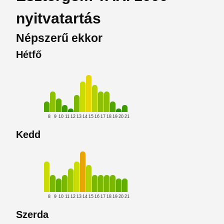
nyitvatartás
Népszerű ekkor
Hétfő
8
9
10
11
12
13
14
15
16
17
18
19
20
21
Kedd
8
9
10
11
12
13
14
15
16
17
18
19
20
21
Szerda