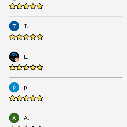
T.
L.
p.
A.