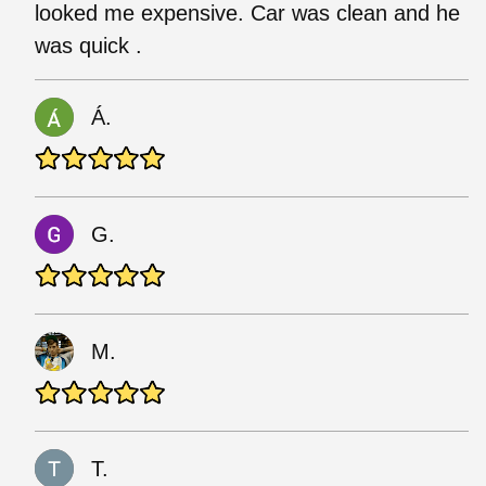
looked me expensive. Car was clean and he
was quick .
Á.
G.
M.
T.