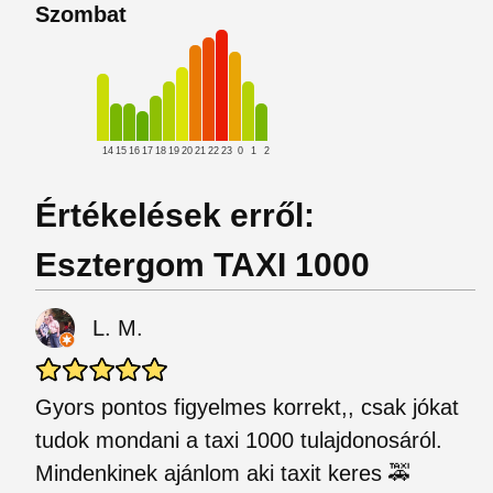
Szombat
14
15
16
17
18
19
20
21
22
23
0
1
2
Értékelések erről:
Esztergom TAXI 1000
L. M.
Gyors pontos figyelmes korrekt,, csak jókat
tudok mondani a taxi 1000 tulajdonosáról.
Mindenkinek ajánlom aki taxit keres 🚕