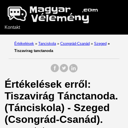
Kontakt
Értékelések
»
Tanciskola
»
Csongrád-Csanád
»
Szeged
»
Tiszavirag tanctanoda
Értékelések erről:
Tiszavirág Tánctanoda.
(Tánciskola) - Szeged
(Csongrád-Csanád).