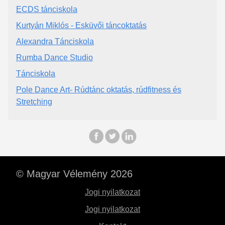
ECDS tánciskola
Kurtyán Miklós - Esküvői táncoktatás
Alexandra Tánciskola
Rumba Dance Studio
Tánciskola
Pole Dance Art- Rúdtánc oktatás, rúdfitness és
Stretching
© Magyar Vélemény 2026
Jogi nyilatkozat
Jogi nyilatkozat