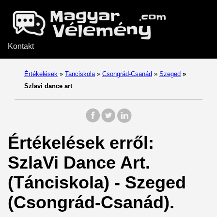
Kontakt
Értékelések
»
Tanciskola
»
Csongrád-Csanád
»
Szeged
»
Szlavi dance art
Értékelések erről:
SzlaVi Dance Art.
(Tánciskola) - Szeged
(Csongrád-Csanád).