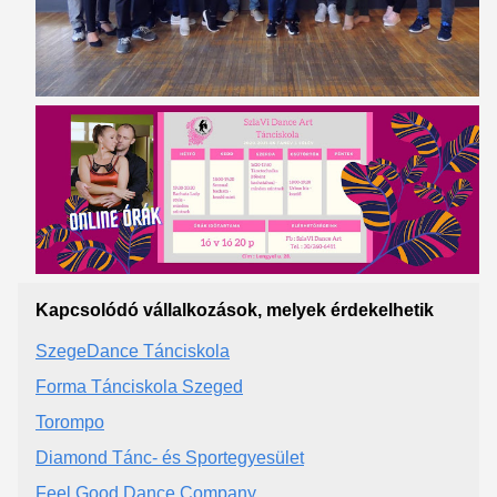
Kapcsolódó vállalkozások, melyek érdekelhetik
SzegeDance Tánciskola
Forma Tánciskola Szeged
Torompo
Diamond Tánc- és Sportegyesület
Feel Good Dance Company