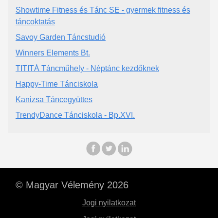
Showtime Fitness és Tánc SE - gyermek fitness és
táncoktatás
Savoy Garden Táncstudió
Winners Elements Bt.
TITITÁ Táncműhely - Néptánc kezdőknek
Happy-Time Tánciskola
Kanizsa Táncegyüttes
TrendyDance Tánciskola - Bp.XVI.
© Magyar Vélemény 2026
Jogi nyilatkozat