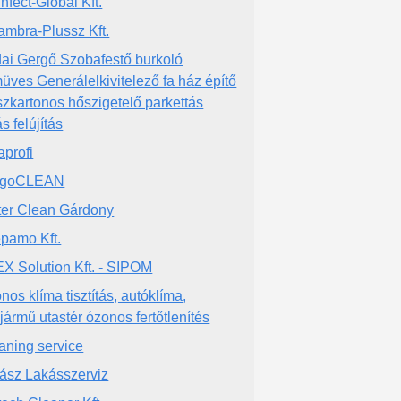
infect-Global Kft.
ambra-Plussz Kft.
ai Gergő Szobafestő burkoló
üves Generálelkivitelező fa ház építő
szkartonos hőszigetelő parkettás
s felújítás
aprofi
digoCLEAN
ter Clean Gárdony
pamo Kft.
X Solution Kft. - SIPOM
nos klíma tisztítás, autóklíma,
jármű utastér ózonos fertőtlenítés
aning service
ász Lakásszerviz