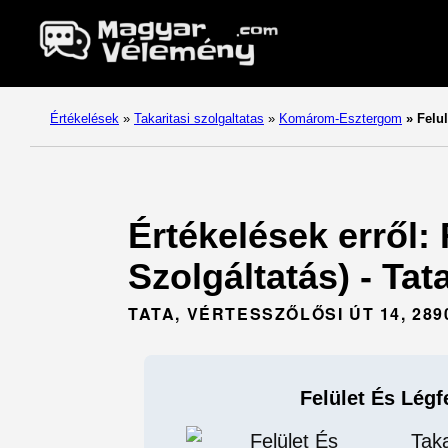
Értékelések
»
Takaritasi szolgaltatas
»
Komárom-Esztergom
»
Felul
Értékelések erről: 
Szolgáltatás) - T
TATA, VÉRTESSZŐLŐSI ÚT 14, 289
Felület És Légf
Taka