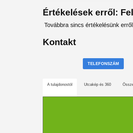
Értékelések erről: Fel
Továbbra sincs értékelésünk erről 
Kontakt
TELEFONSZÁM
A tulajdonostól
Utcakép és 360
Össz