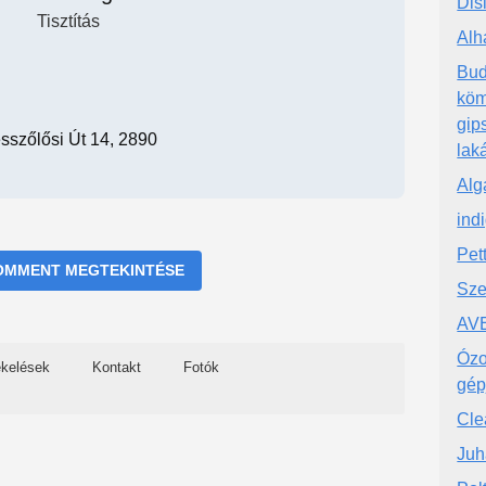
Dis
Tisztítás
Alh
Bud
köm
gip
esszőlősi Út 14, 2890
laká
Alg
in
Pet
OMMENT MEGTEKINTÉSE
Sze
AVE
Ózo
ékelések
Kontakt
Fotók
gép
Cle
Juh