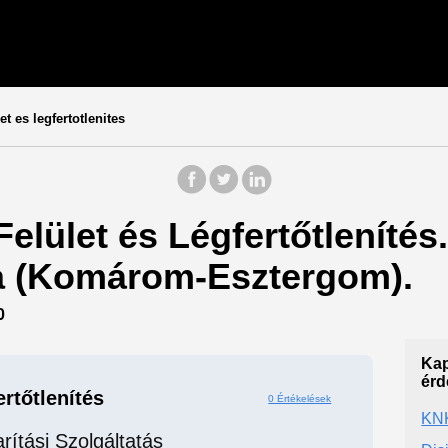
et es legfertotlenites
Felület és Légfertőtlenítés.
ata (Komárom-Esztergom).
0
Kap
érd
ertőtlenítés
0 Értékelések
KNK
rítási Szolgáltatás