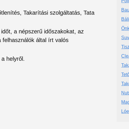
Pol
Bau
tlenítés, Takarítási szolgáltatás, Tata
Bál
Önk
si időt, a népszerű időszakokat, az
Suv
felhasználók által írt valós
Tis
Cle
a helyről.
Tak
Tet
Tak
Nut
Mag
Lóe