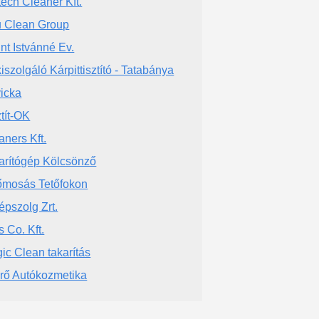
tech Cleaner Kft.
 Clean Group
int Istvánné Ev.
iszolgáló Kárpittisztító - Tatabánya
icka
ztít-OK
aners Kft.
arítógép Kölcsönző
őmosás Tetőfokon
épszolg Zrt.
s Co. Kft.
ic Clean takarítás
rő Autókozmetika