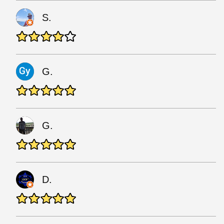
S.
G.
G.
D.