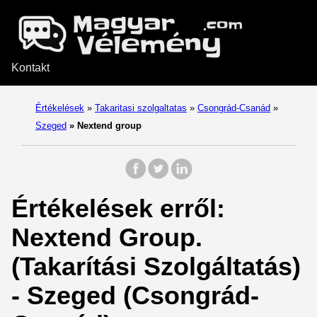
Kontakt
Értékelések
»
Takaritasi szolgaltatas
»
Csongrád-Csanád
»
Szeged
»
Nextend group
Értékelések erről:
Nextend Group.
(Takarítási Szolgáltatás)
- Szeged (Csongrád-