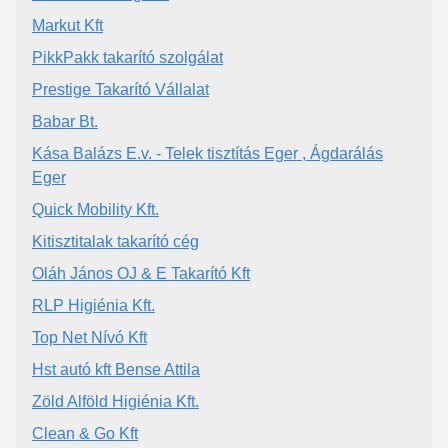
Markut Kft
PikkPakk takarító szolgálat
Prestige Takarító Vállalat
Babar Bt.
Kása Balázs E.v. - Telek tisztítás Eger , Ágdarálás
Eger
Quick Mobility Kft.
Kitisztitalak takarító cég
Oláh János OJ & E Takarító Kft
RLP Higiénia Kft.
Top Net Nívó Kft
Hst autó kft Bense Attila
Zöld Alföld Higiénia Kft.
Clean & Go Kft