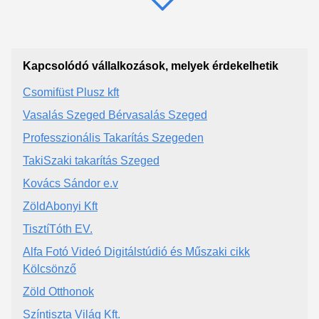
Kapcsolódó vállalkozások, melyek érdekelhetik
Csomifüst Plusz kft
Vasalás Szeged Bérvasalás Szeged
Professzionális Takarítás Szegeden
TakiSzaki takarítás Szeged
Kovács Sándor e.v
ZöldAbonyi Kft
TisztíTóth EV.
Alfa Fotó Videó Digitálstúdió és Műszaki cikk
Kölcsönző
Zöld Otthonok
Színtiszta Világ Kft.