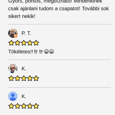
Gyors, pontos, megbízható! Mindenkinek
csak ajánlani tudom a csapatot! További sok
sikert nekik!
P. T.
Tökéletes!!🤘🤘😀😀
K.
K.