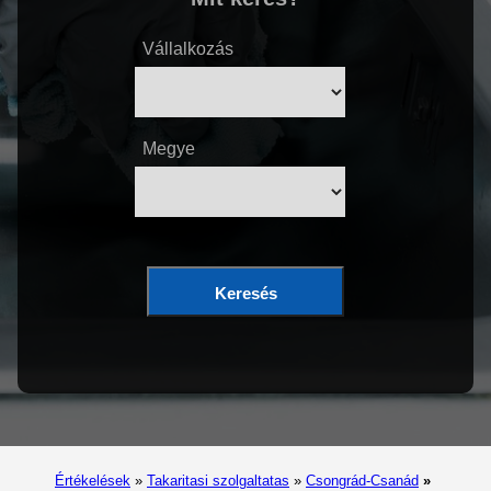
Vállalkozás
Megye
Keresés
Értékelések
»
Takaritasi szolgaltatas
»
Csongrád-Csanád
»