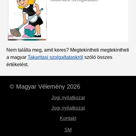
Nem találta meg, amit keres? Megtekintheti megtekintheti
a magyar
Takaritasi szolgaltataskröl
szóló összes
értékelést.
© Magyar Vélemény 2026
Jogi nyilatkozat
Jogi nyilatkozat
Kontakt
SM