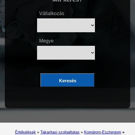
Vállalkozás
Megye
Keresés
Értékelések
»
Takaritasi szolgaltatas
»
Komárom-Esztergom
»