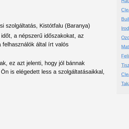
Hád
Cle
Buil
i szolgáltatás, Kistótfalu (Baranya)
Irod
si időt, a népszerű időszakokat, az
Ozo
felhasználók által írt valós
Mat
Fel
ak, ez azt jelenti, hogy jól bánnak
Tis
Ön is elégedett less a szolgáltatásaikkal,
Cle
Tak