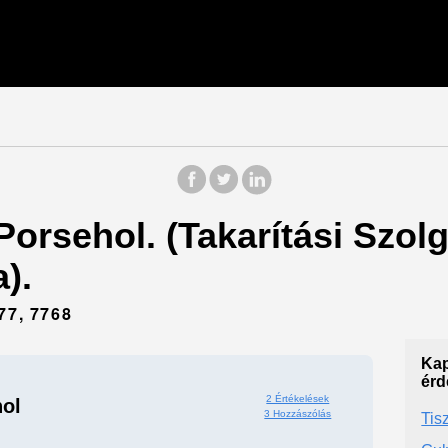
Porsehol. (Takarítási Szolg
).
7, 7768
Kap
érd
2 Értékelések
ol
3 Hozzászólás
Tisz