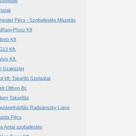
yásMáté
ztalak
mester Pécs - Szobafestés Mázolás
kRam-Plusz Kft
into Kft
13 Kft.
lvix Kft.
hl Szaküzlet
l kft. Takarító Szolgálat
elt Otthon Bt.
ern Takarítás
uláselhárítás Radvánszky Lajos
alda Pécs
s Antal szobafestés