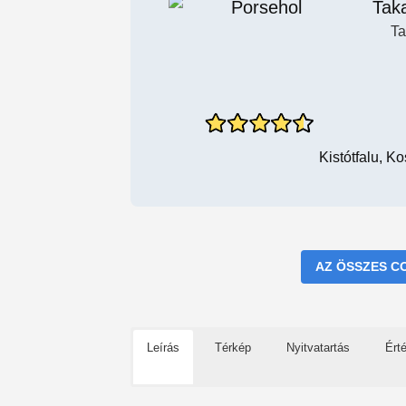
Taka
Ta
Kistótfalu, K
AZ ÖSSZES C
Leírás
Térkép
Nyitvatartás
Ért