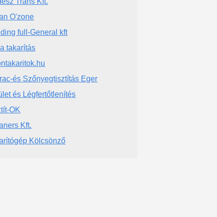
ész Trans Kft.
an O'zone
ding full-General kft
a takarítás
ntakaritok.hu
rac-és Szőnyegtisztítás Eger
ület és Légfertőtlenítés
ztít-OK
aners Kft.
arítógép Kölcsönző