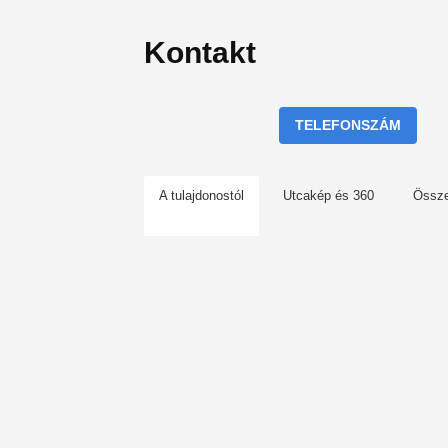
Kontakt
TELEFONSZÁM
A tulajdonostól
Utcakép és 360
Össz