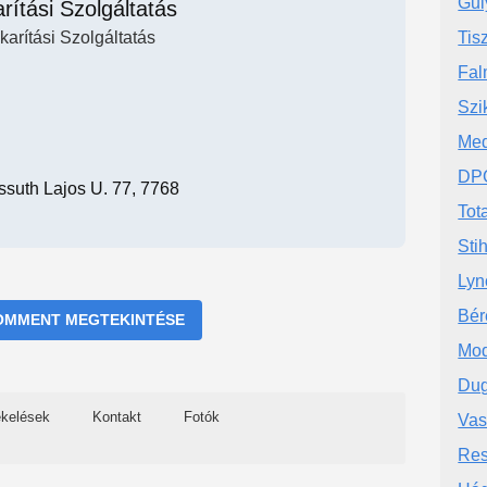
Gul
rítási Szolgáltatás
karítási Szolgáltatás
Tis
Fal
Szi
Med
DPG
ossuth Lajos U. 77, 7768
Tota
Sti
Lyno
Bér
OMMENT MEGTEKINTÉSE
Mod
Dug
ékelések
Kontakt
Fotók
Vas
Res