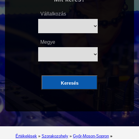
Vállalkozás
Megye
Keresés
Értékelések
»
Szorakozohely
»
Győr-Moson-Sopron
»