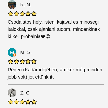
R. N.
Csodalatos hely, isteni kajaval es minosegi
italokkal, csak ajanlani tudom, mindenkinek
ki kell probalnia❤️😊
M. S.
Régen (Kádár idejében, amikor még minden
jobb volt) jót ettünk itt
Z. C.