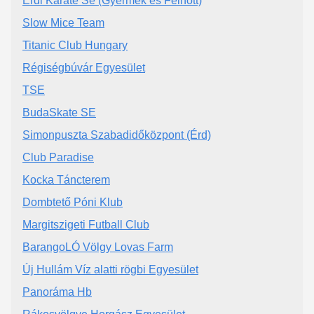
Érdi Karate Se (Gyermek es Felnőtt)
Slow Mice Team
Titanic Club Hungary
Régiségbúvár Egyesület
TSE
BudaSkate SE
Simonpuszta Szabadidőközpont (Érd)
Club Paradise
Kocka Táncterem
Dombtető Póni Klub
Margitszigeti Futball Club
BarangoLÓ Völgy Lovas Farm
Új Hullám Víz alatti rögbi Egyesület
Panoráma Hb