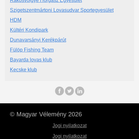
Rákosvölgye Horgász Egyesület
Szigetszentmártoni Lovasudvar Sportegyesület
HDM
Kültéri Kondipark
Dunavarsányi Kerékpárút
Fülöp Fishing Team
Bayarda lovas klub
Kecske klub
© Magyar Vélemény 2026
Jogi nyilatkozat
Jogi nyilatkozat