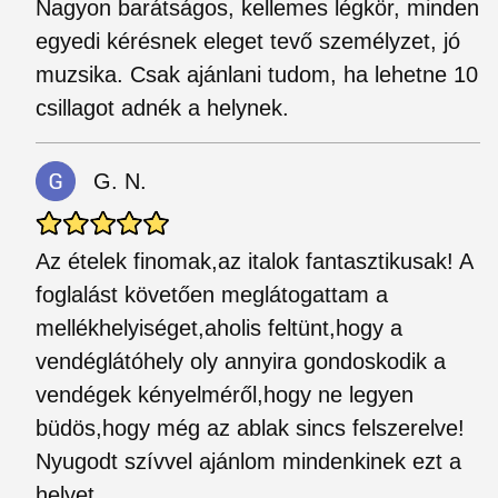
Nagyon barátságos, kellemes légkör, minden
egyedi kérésnek eleget tevő személyzet, jó
muzsika. Csak ajánlani tudom, ha lehetne 10
csillagot adnék a helynek.
G. N.
Az ételek finomak,az italok fantasztikusak! A
foglalást követően meglátogattam a
mellékhelyiséget,aholis feltünt,hogy a
vendéglátóhely oly annyira gondoskodik a
vendégek kényelméről,hogy ne legyen
büdös,hogy még az ablak sincs felszerelve!
Nyugodt szívvel ajánlom mindenkinek ezt a
helyet