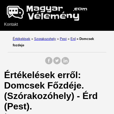
Kontakt
Értékelések
»
Szorakozohely
»
Pest
»
Erd
»
Domcsek
fozdeje
Értékelések erről:
Domcsek Főzdéje.
(Szórakozóhely) - Érd
(Pest).