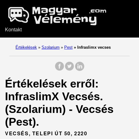
Kontakt
Értékelések
»
Szolarium
»
Pest
»
Infraslimx vecses
Értékelések erről:
InfraslimX Vecsés.
(Szolarium) - Vecsés
(Pest).
VECSÉS, TELEPI ÚT 50, 2220