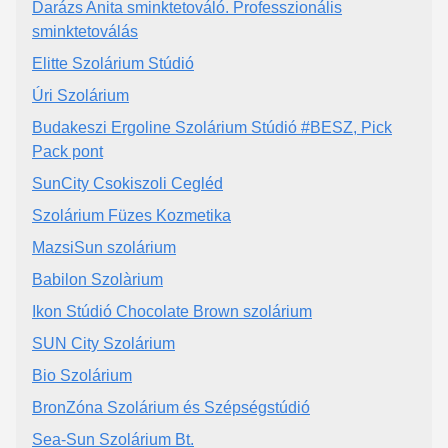
Darázs Anita sminktetováló. Professzionális
sminktetoválás
Elitte Szolárium Stúdió
Úri Szolárium
Budakeszi Ergoline Szolárium Stúdió #BESZ, Pick
Pack pont
SunCity Csokiszoli Cegléd
Szolárium Füzes Kozmetika
MazsiSun szolárium
Babilon Szolàrium
Ikon Stúdió Chocolate Brown szolárium
SUN City Szolárium
Bio Szolárium
BronZóna Szolárium és Szépségstúdió
Sea-Sun Szolárium Bt.