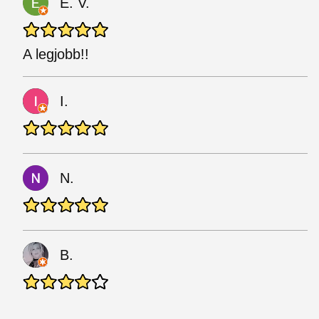
E. V.
A legjobb!!
I.
N.
B.