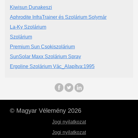
Kiwisun Dunakeszi
Aphrodite InfraTrainer és Szolárium Solymár
La-Ky Szolárium
Szolárium
Premium Sun Csokiszolárium
SunSolar Maxx Szolárium Spray
Ergoline Szolárium Vác_Alapítva:1995
© Magyar Vélemény 2026
Jogi nyilatkozat
Jogi nyilatkozat