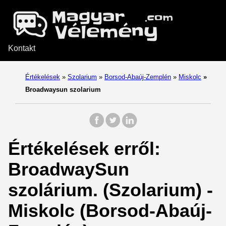
Kontakt
Értékelések
»
Szolarium
»
Borsod-Abaúj-Zemplén
»
Miskolc
»
Broadwaysun szolarium
Értékelések erről:
BroadwaySun
szolárium. (Szolarium) -
Miskolc (Borsod-Abaúj-