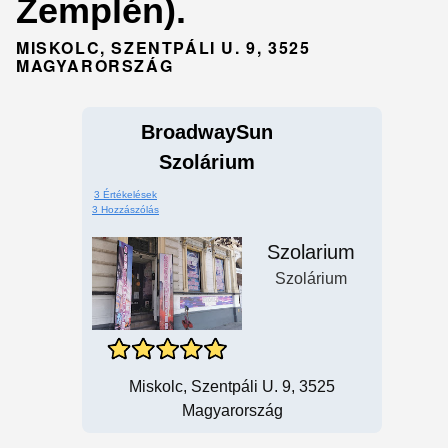
Zemplén).
MISKOLC, SZENTPÁLI U. 9, 3525
MAGYARORSZÁG
BroadwaySun
Szolárium
3 Értékelések
3 Hozzászólás
Szolarium
Szolárium
Miskolc, Szentpáli U. 9, 3525
Magyarország