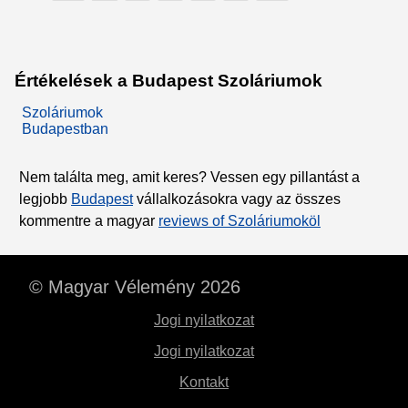
Értékelések a Budapest Szoláriumok
Szoláriumok
Budapestban
Nem találta meg, amit keres? Vessen egy pillantást a
legjobb
Budapest
vállalkozásokra vagy az összes
kommentre a magyar
reviews of Szoláriumoköl
© Magyar Vélemény 2026
Jogi nyilatkozat
Jogi nyilatkozat
Kontakt