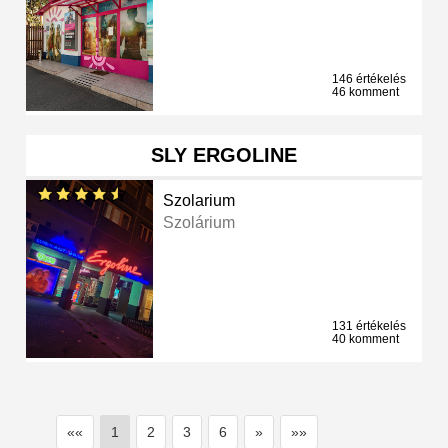
146 értékelés
46 komment
SLY ERGOLINE
Szolarium
Szolárium
131 értékelés
40 komment
««
1
2
3
6
»
»»