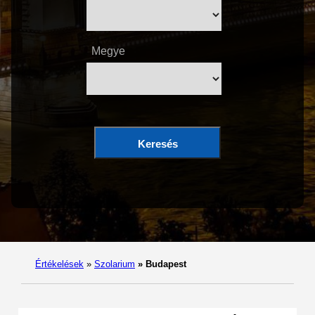
Megye
Keresés
Értékelések
»
Szolarium
»
Budapest