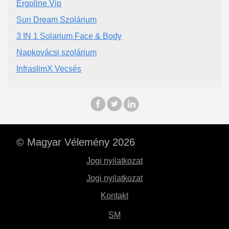
Ergoline Vip
Sun Dream Szolárium
3 IN 1 Solarium Face & Body
Napkovácsi szolárium
InfraslimX Vecsés
© Magyar Vélemény 2026
Jogi nyilatkozat
Jogi nyilatkozat
Kontakt
SM