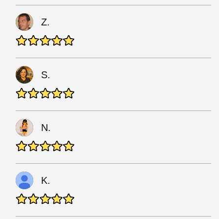
Z.
S.
N.
K.