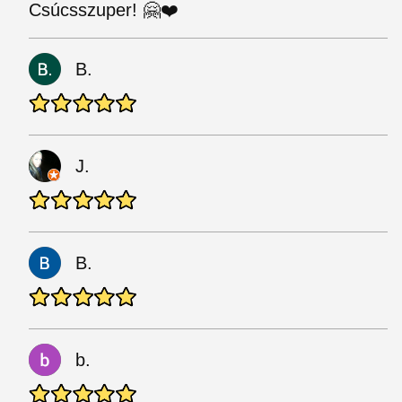
Csúcsszuper! 🤗❤️
B.
J.
B.
b.