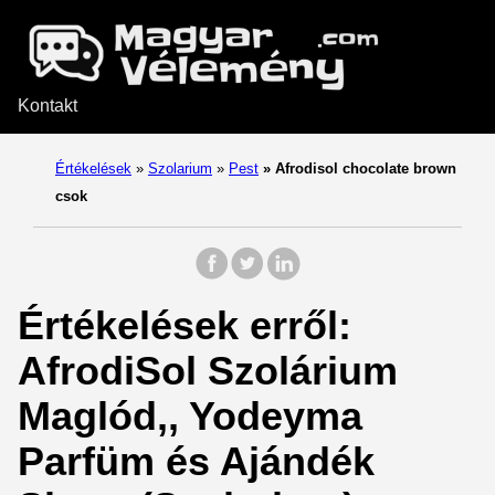
Kontakt
Értékelések
»
Szolarium
»
Pest
»
Afrodisol chocolate brown
csok
Értékelések erről:
AfrodiSol Szolárium
Maglód,, Yodeyma
Parfüm és Ajándék