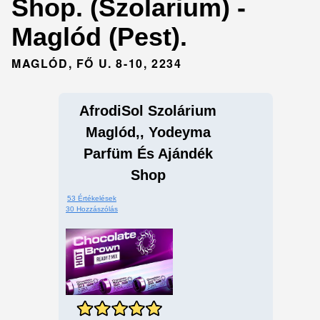
Shop. (Szolarium) -
Maglód (Pest).
MAGLÓD, FŐ U. 8-10, 2234
AfrodiSol Szolárium
Maglód,, Yodeyma
Parfüm És Ajándék
Shop
53 Értékelések
30 Hozzászólás