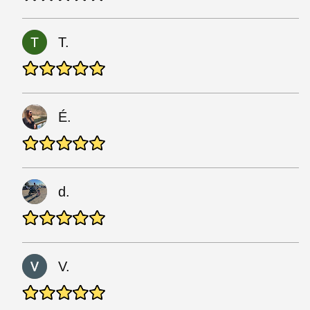
T.
É.
d.
V.