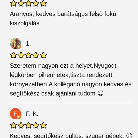
Aranyos, kedves barátságos felső fokú
kiszolgálás.
1.
Szeretem nagyon ezt a helyet.Nyugodt
légkörben pihenhetek,tiszta rendezett
környezetben.A kolléganő nagyon kedves és
segítőkész csak ajànlani tudom 😊
F. K.
Kedves, segítőkész pultos, szuper gépek. 🙂