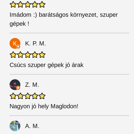
Imádom :) barátságos környezet, szuper
gépek !
K. P. M.
Csúcs szuper gépek jó árak
Z. M.
Nagyon jó hely Maglodon!
A. M.