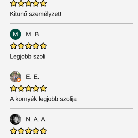
Kitünő személyzet!
M. B.
Legjobb szoli
E. E.
A környék legjobb szolija
N. A. A.