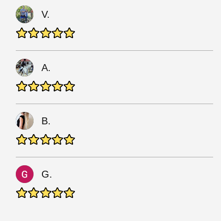
V.
A.
B.
G.