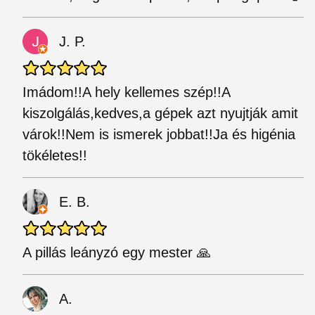
J. P.
Imádom!!A hely kellemes szép!!A
kiszolgálás,kedves,a gépek azt nyujtják amit
várok!!Nem is ismerek jobbat!!Ja és higénia
tökéletes!!
E. B.
A pillás leányzó egy mester 🙏
A.