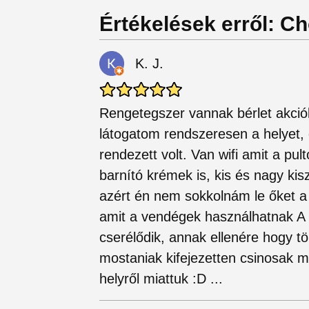
Értékelések erről: C
K. J.
Rengetegszer vannak bérlet akci
látogatom rendszeresen a helyet, 
rendezett volt. Van wifi amit a pul
barnító krémek is, kis és nagy kis
azért én nem sokkolnám le őket a 
amit a vendégek használhatnak A 
cserélődik, annak ellenére hogy t
mostaniak kifejezetten csinosak 
helyről miattuk :D ...