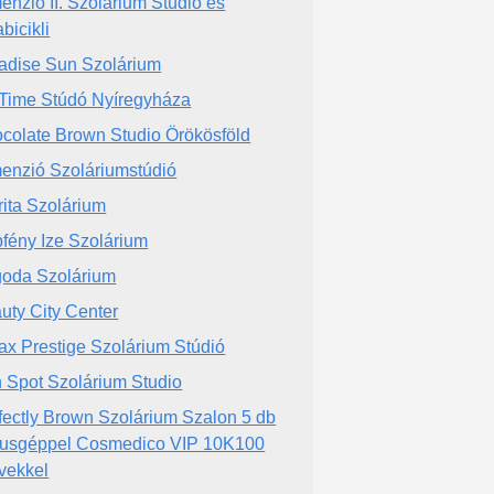
enzió II. Szolárium Stúdió és
abicikli
adise Sun Szolárium
Time Stúdó Nyíregyháza
colate Brown Studio Örökösföld
enzió Szoláriumstúdió
rita Szolárium
fény Ize Szolárium
oda Szolárium
uty City Center
ax Prestige Szolárium Stúdió
 Spot Szolárium Studio
fectly Brown Szolárium Szalon 5 db
usgéppel Cosmedico VIP 10K100
vekkel