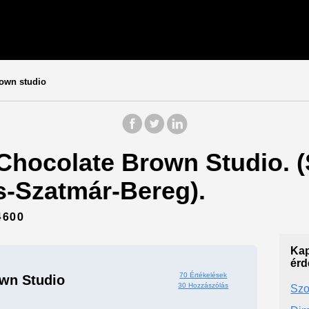
own studio
 Chocolate Brown Studio. (
s-Szatmár-Bereg).
4600
Kap
érd
70 Értékelések
wn Studio
30 Hozzászólás
Szo