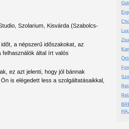
Gol
Erg
Cho
tudio, Szolarium, Kisvárda (Szabolcs-
Lux
Zsu
si időt, a népszerű időszakokat, az
Kam
felhasználók által írt valós
Örö
For
ak, ez azt jelenti, hogy jól bánnak
Szo
Ön is elégedett less a szolgáltatásaikkal,
Rel
Rel
BR
HA