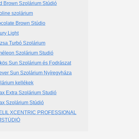
d Brown Szolárium Stúdió
oline szolárium
colate Brown Stúdio
ury Light
zsa Turbó Szolárium
éleon Szolárium Studió
kös Sun Szolárium és Fodrászat
ever Sun Szolárium Nyíregyháza
lárium kellékek
ax Extra Szolárium Studió
ax Szolárium Stúdió
ELIL XCENTRIC PROFESSIONAL
JSTÚDIÓ