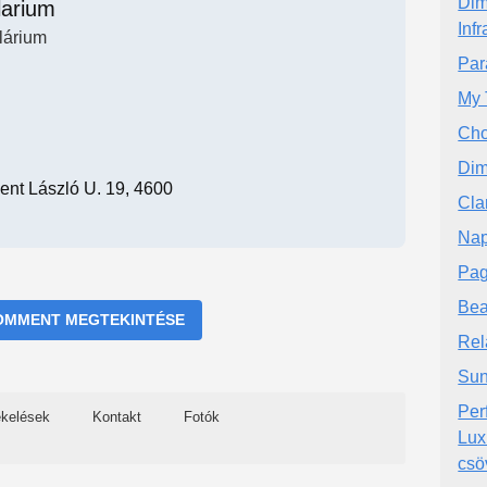
Dim
larium
Infr
lárium
Par
My 
Cho
Dim
ent László U. 19, 4600
Cla
Nap
Pag
Bea
OMMENT MEGTEKINTÉSE
Rel
Sun
Per
ékelések
Kontakt
Fotók
Lux
csö