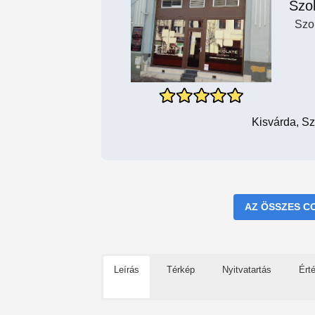
Szo
Szo
Kisvárda, Sz
AZ ÖSSZES C
Leírás
Térkép
Nyitvatartás
Ért