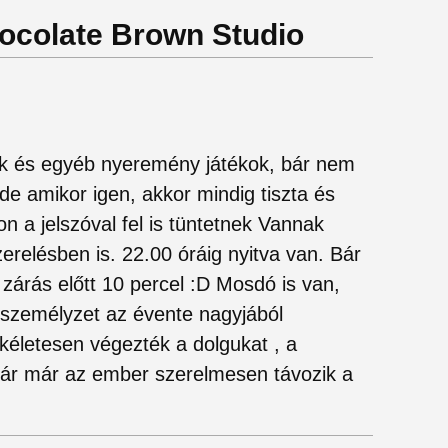
hocolate Brown Studio
ók és egyéb nyeremény játékok, bár nem
de amikor igen, akkor mindig tiszta és
ton a jelszóval fel is tüntetnek Vannak
zerelésben is. 22.00 óráig nyitva van. Bár
zárás előtt 10 percel :D Mosdó is van,
személyzet az évente nagyjából
ökéletesen végezték a dolgukat , a
már már az ember szerelmesen távozik a