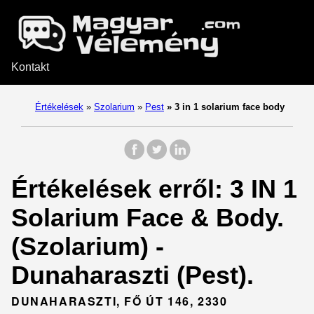
Kontakt
Értékelések
»
Szolarium
»
Pest
»
3 in 1 solarium face body
Értékelések erről: 3 IN 1
Solarium Face & Body.
(Szolarium) -
Dunaharaszti (Pest).
DUNAHARASZTI, FŐ ÚT 146, 2330