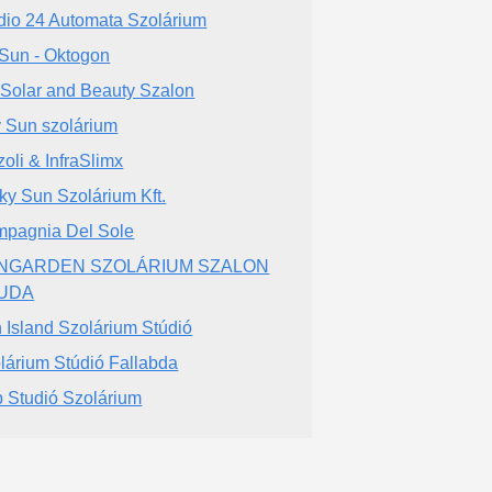
dio 24 Automata Szolárium
Sun - Oktogon
 Solar and Beauty Szalon
y Sun szolárium
zoli & InfraSlimx
ky Sun Szolárium Kft.
pagnia Del Sole
NGARDEN SZOLÁRIUM SZALON
UDA
 Island Szolárium Stúdió
lárium Stúdió Fallabda
 Studió Szolárium