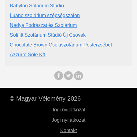
Babylon Solarium Studio
Luano szolárium szépségszalon
Nadya Fodrászat és Szolárium
Solifitt Szolárium Stúdió Új Csövek
Chocolate Brown Csokiszolárium Pesterzsébet
Azzurro Sole Kft.
© Magyar Vélemény 2026
Jogi nyilatkozat
Jogi nyilatkozat
Kontakt