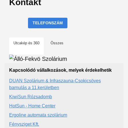
Kontakt
TELEFONSZÁM
Utcakép és 360
Összes
Kapcsolódó vállalkozások, melyek érdekelhetik
DUAN Szolárium & Infraszauna-Csokicsöves
barnulás a 11.kerületben
KiwiSun Rózsadomb
HotSun - Home Center
Ergoline automata szolárium
Fénysziget Kft.