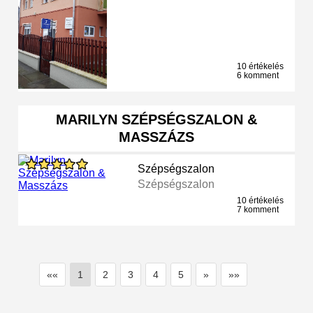
10 értékelés
6 komment
MARILYN SZÉPSÉGSZALON &
MASSZÁZS
Szépségszalon
Szépségszalon
10 értékelés
7 komment
««
1
2
3
4
5
»
»»