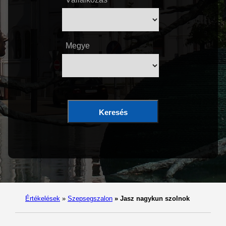
Megye
Keresés
Értékelések
»
Szepsegszalon
»
Jasz nagykun szolnok