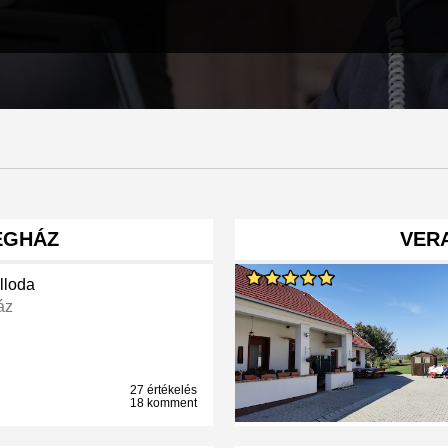
ÉGHÁZ
VER
lloda
áz
27 értékelés
18 komment