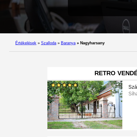
Értékelések
»
Szalloda
»
Baranya
»
Nagyharsany
RETRO VEND
Szá
Síh