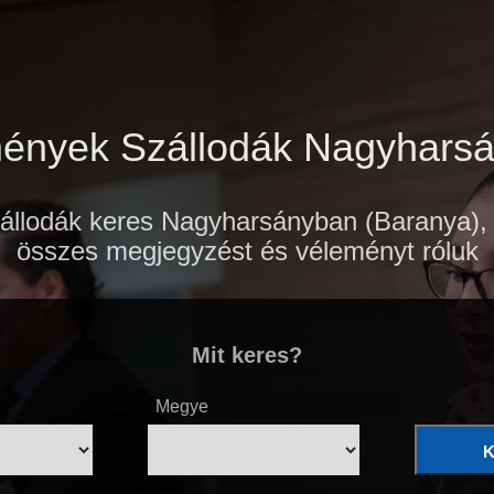
ények Szállodák Nagyhars
llodák keres Nagyharsányban (Baranya), it
összes megjegyzést és véleményt róluk
Mit keres?
Megye
K