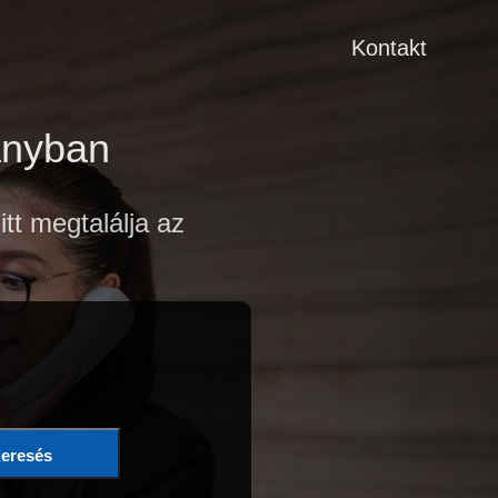
Kontakt
ányban
t megtalálja az
eresés