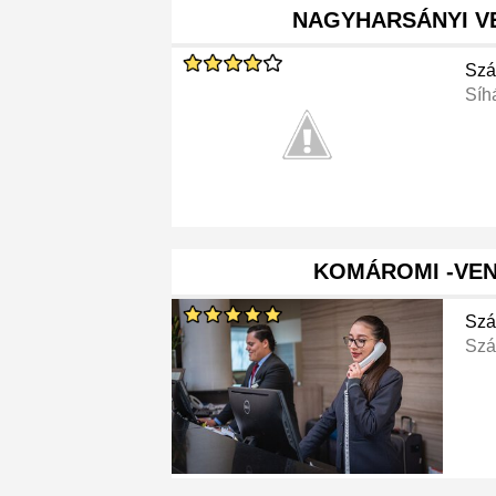
NAGYHARSÁNYI V
Szá
Síh
KOMÁROMI -VE
Szá
Szá