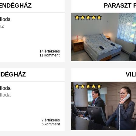
ENDÉGHÁZ
PARASZT 
lloda
áz
14 értékelés
11 komment
NDÉGHÁZ
VIL
lloda
lloda
7 értékelés
5 komment