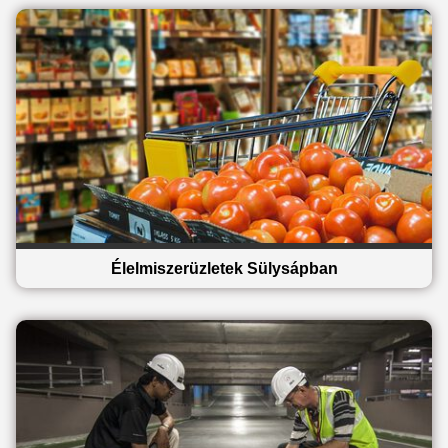
Élelmiszerüzletek Sülysápban