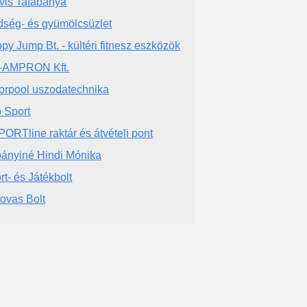
vis Tatabánya
dség- és gyümölcsüzlet
py Jump Bt. - kültéri fitnesz eszközök
-AMPRON Kft.
orpool uszodatechnika
 Sport
PORTline raktár és átvételi pont
ányiné Hindi Mónika
rt- és Játékbolt
lovas Bolt