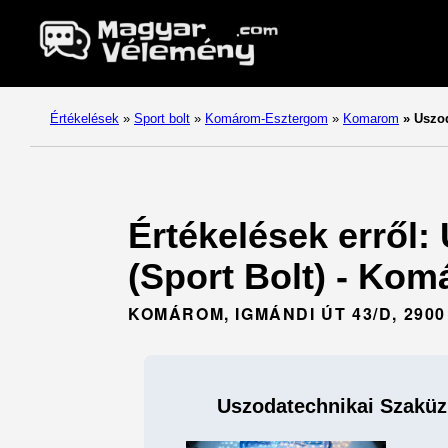
Értékelések
»
Sport bolt
»
Komárom-Esztergom
»
Komarom
»
Uszod
Értékelések erről:
(Sport Bolt) - Ko
KOMÁROM, IGMÁNDI ÚT 43/D, 2900
Uszodatechnikai Szaküzl