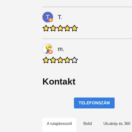
T.
m.
Kontakt
TELEFONSZÁM
A tulajdonostól
Belül
Utcakép és 360