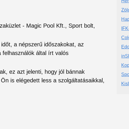
Her
Zöl
Hap
aküzlet - Magic Pool Kft., Sport bolt,
IFK
Col
si időt, a népszerű időszakokat, az
Edo
felhasználók által írt valós
inS
Kop
ak, ez azt jelenti, hogy jól bánnak
Spo
Ön is elégedett less a szolgáltatásaikkal,
Kis