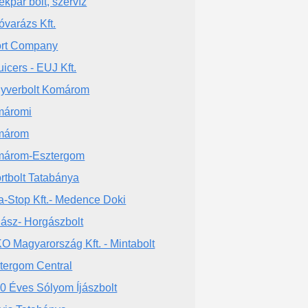
ékpár bolt, szervíz
óvarázs Kft.
rt Company
uicers - EUJ Kft.
yverbolt Komárom
máromi
márom
árom-Esztergom
rtbolt Tatabánya
a-Stop Kft.- Medence Doki
ász- Horgászbolt
O Magyarország Kft. - Mintabolt
tergom Central
0 Éves Sólyom Íjászbolt