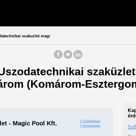
atechnikai szakuzlet magi
 Uszodatechnikai szaküzlet 
márom (Komárom-Esztergo
Kap
érd
17 Értékelések
et - Magic Pool Kft.
7 Hozzászólás
Sz