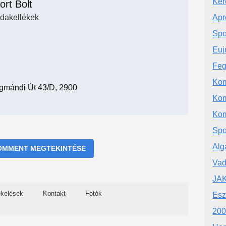
Ker
ort Bolt
dakellékek
Apr
Spo
Euj
Feg
Ko
gmándi Út 43/D, 2900
Ko
Kom
Spo
Alg
OMMENT MEGTEKINTÉSE
Vad
JAK
ékelések
Kontakt
Fotók
Esz
200