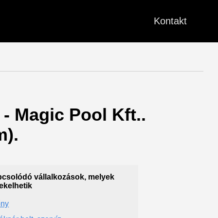
Kontakt
- Magic Pool Kft..
m).
csolódó vállalkozások, melyek
ekelhetik
őny