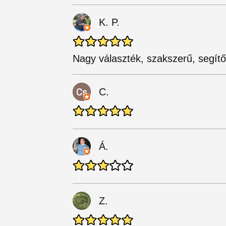
K. P.
Nagy választék, szakszerű, segítő
C.
Á.
Z.