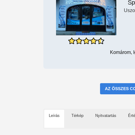
Sp
Uszo
Komárom, I
AZ ÖSSZES C
Leírás
Térkép
Nyitvatartás
Ért