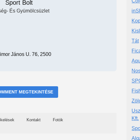
Col
Sport Bolt
ség- És Gyümölcsüzlet
inS
Kop
Kis
Tát
Fic
imor János U. 76, 2500
Aqu
Nos
SP
Fis
OMMENT MEGTEKINTÉSE
Zöl
Usz
Kft.
ékelések
Kontakt
Fotók
Spo
Alg