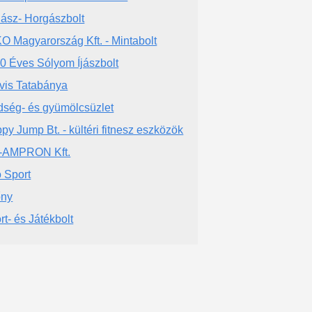
ász- Horgászbolt
O Magyarország Kft. - Mintabolt
0 Éves Sólyom Íjászbolt
vis Tatabánya
dség- és gyümölcsüzlet
py Jump Bt. - kültéri fitnesz eszközök
-AMPRON Kft.
 Sport
őny
rt- és Játékbolt