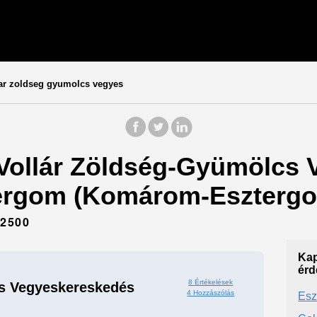
ar zoldseg gyumolcs vegyes
: Vollár Zöldség-Gyümölcs
ztergom (Komárom-Esztergo
2500
Kap
érd
8 Értékelések
s Vegyeskereskedés
4 Hozzászólás
Esz