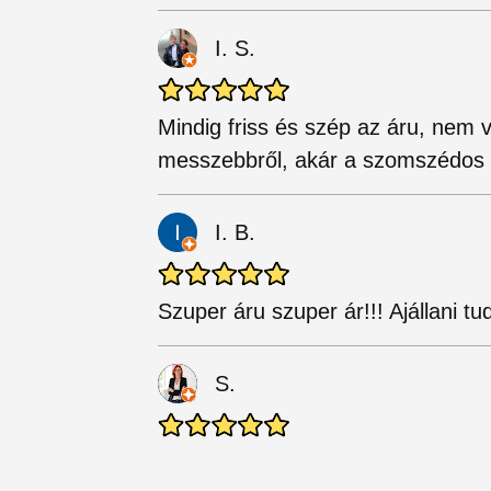
I. S.
Mindig friss és szép az áru, nem v
messzebbről, akár a szomszédos v
I. B.
Szuper áru szuper ár!!! Ajállani t
S.