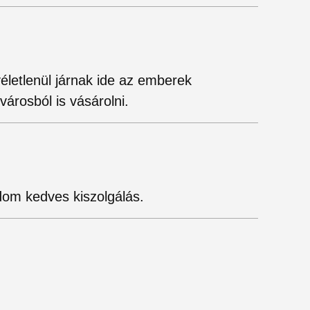
életlenül járnak ide az emberek
árosból is vásárolni.
udom kedves kiszolgálás.