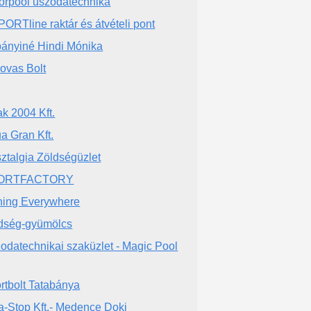
orpool uszodatechnika
PORTline raktár és átvételi pont
ányiné Hindi Mónika
lovas Bolt
ak 2004 Kft.
a Gran Kft.
ztalgia Zöldségüzlet
ORTFACTORY
hing Everywhere
dség-gyümölcs
odatechnikai szaküzlet - Magic Pool
rtbolt Tatabánya
a-Stop Kft.- Medence Doki