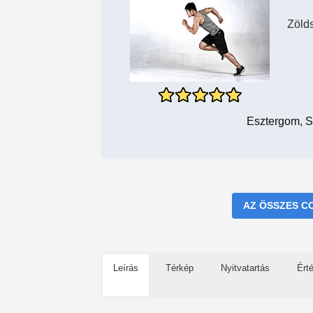
Zöld
Esztergom, S
AZ ÖSSZES C
Leírás
Térkép
Nyitvatartás
Ért