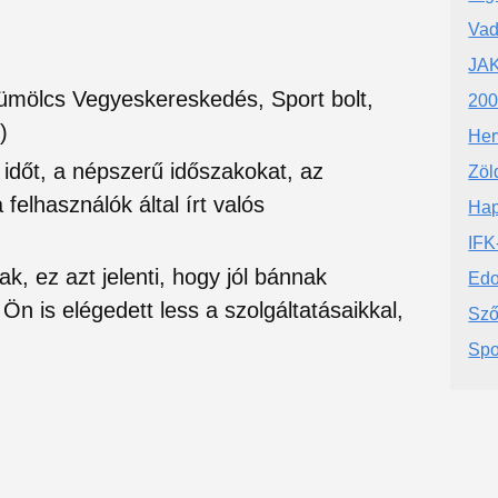
Vad
JAK
ümölcs Vegyeskereskedés, Sport bolt,
200
)
Her
si időt, a népszerű időszakokat, az
Zöl
felhasználók által írt valós
Hap
IFK
ak, ez azt jelenti, hogy jól bánnak
Edo
Ön is elégedett less a szolgáltatásaikkal,
Sz
Spo