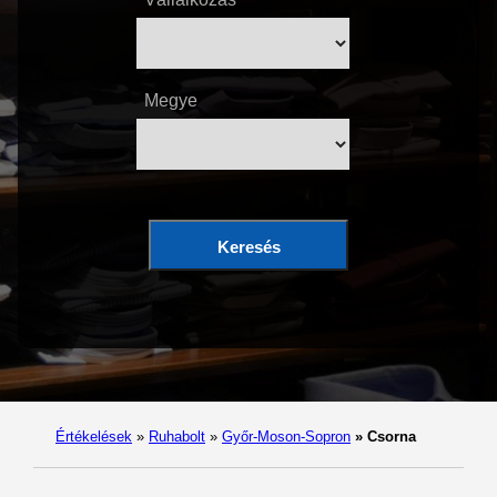
Megye
Keresés
Értékelések
»
Ruhabolt
»
Győr-Moson-Sopron
»
Csorna