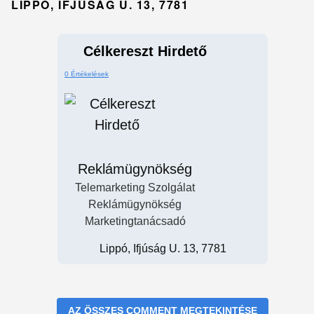
LIPPÓ, IFJÚSÁG U. 13, 7781
Célkereszt Hirdető
0 Értékelések
Reklámügynökség
Telemarketing Szolgálat
Reklámügynökség
Marketingtanácsadó
Lippó, Ifjúság U. 13, 7781
AZ ÖSSZES COMMENT MEGTEKINTÉSE