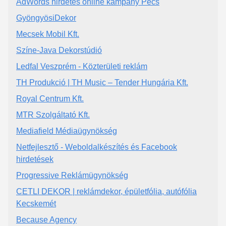
AdWords hirdetés online kampány Pécs
GyöngyösiDekor
Mecsek Mobil Kft.
Színe-Java Dekorstúdió
Ledfal Veszprém - Közterületi reklám
TH Produkció | TH Music – Tender Hungária Kft.
Royal Centrum Kft.
MTR Szolgáltató Kft.
Mediafield Médiaügynökség
Netfejlesztő - Weboldalkészítés és Facebook
hirdetések
Progressive Reklámügynökség
CETLI DEKOR | reklámdekor, épületfólia, autófólia
Kecskemét
Because Agency