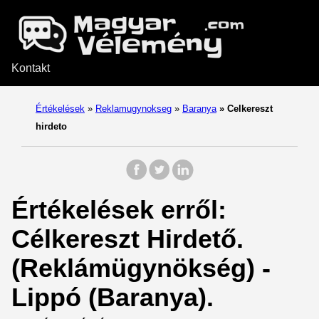
Kontakt
Értékelések
»
Reklamugynokseg
»
Baranya
»
Celkereszt
hirdeto
Értékelések erről:
Célkereszt Hirdető.
(Reklámügynökség) -
Lippó (Baranya).