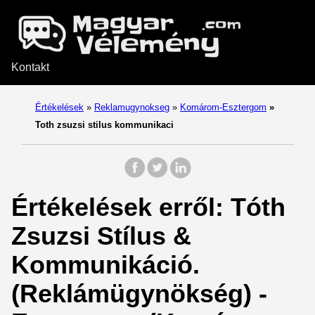
Kontakt
Értékelések
»
Reklamugynokseg
»
Komárom-Esztergom
»
Toth zsuzsi stilus kommunikaci
Értékelések erről: Tóth
Zsuzsi Stílus &
Kommunikáció.
(Reklámügynökség) -