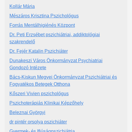
Kollár Mária
Mészáros Krisztina Pszichológus
Forrás Mentálhigiénés Központ
Dr. Peti Erzsébet pszichiátriai, addiktológiai
szakrendelő
Dr. Fejér Katalin Pszichiáter
Dunakeszi Város Önkormányzat Psychiatriai
Gondozó Intézete
Bács-Kiskun Megyei Önkormányzat Pszichiátriai és
Fogyatékos Betegek Otthona
Kőszeri Vivien pszichológus
Pszichoterápiás Klinikai Képzőhely
Beleznai Györgyi
dr pintér orsolya pszichiáter
Gyermek- és Ifjúságpszichiátria