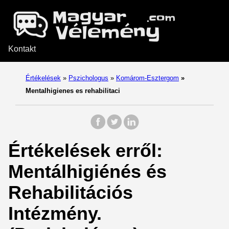
Kontakt
Értékelések
»
Pszichologus
»
Komárom-Esztergom
»
Mentalhigienes es rehabilitaci
Értékelések erről:
Mentálhigiénés és
Rehabilitációs
Intézmény.