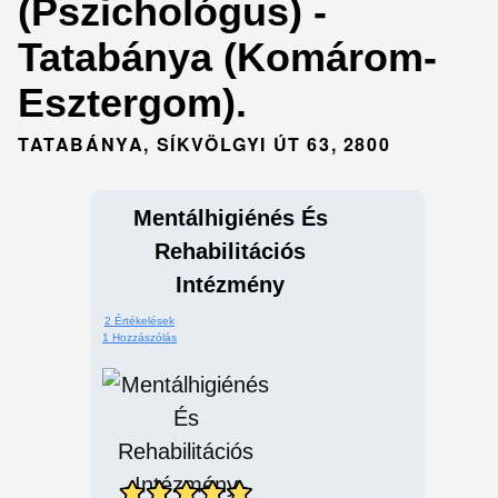
(Pszichológus) -
Tatabánya (Komárom-
Esztergom).
TATABÁNYA, SÍKVÖLGYI ÚT 63, 2800
Mentálhigiénés És
Rehabilitációs
Intézmény
2 Értékelések
1 Hozzászólás