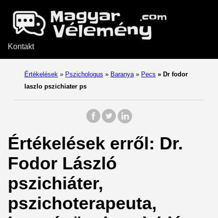
Kontakt
Értékelések
»
Pszichologus
»
Baranya
»
Pecs
»
Dr fodor
laszlo pszichiater ps
Értékelések erről: Dr.
Fodor László
pszichiáter,
pszichoterapeuta,