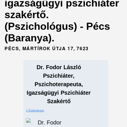
igazságügyi pszichiáter
szakértő.
(Pszichológus) - Pécs
(Baranya).
PÉCS, MÁRTÍROK ÚTJA 17, 7623
Dr. Fodor László
Pszichiáter,
Pszichoterapeuta,
Igazságügyi Pszichiáter
Szakértő
2 Értékelések