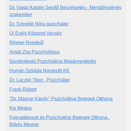
Dr. Vajda Katalin Segítő Beszélgetés - Mentálhigiénés
szakember
Dr. Szegődi Nóra pszichiáter
Új Esély Központ Vecsés
Rihmer Rendelő
Antali Zita Pszichológus
Gondoskodó Pszichiátriai Magánrendelés
Humán Sztráda Nonprofit Kft.
Dr. Laczkó Tibor - Pszichiáter
Frank Róbert
"Dr. Magyar Károly" Pszichiátriai Betegek Otthona
Kis Médea
Fogyatékosok és Pszichiátriai Betegek Otthona,.
Békés Megyei