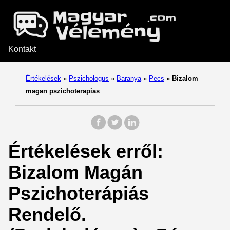
Kontakt
Értékelések
»
Pszichologus
»
Baranya
»
Pecs
»
Bizalom
magan pszichoterapias
Értékelések erről:
Bizalom Magán
Pszichoterápiás
Rendelő.