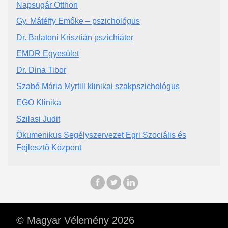
Napsugár Otthon
Gy. Mátéffy Emőke – pszichológus
Dr. Balatoni Krisztián pszichiáter
EMDR Egyesület
Dr. Dina Tibor
Szabó Mária Myrtill klinikai szakpszichológus
EGO Klinika
Szilasi Judit
Ökumenikus Segélyszervezet Egri Szociális és
Fejlesztő Központ
© Magyar Vélemény 2026