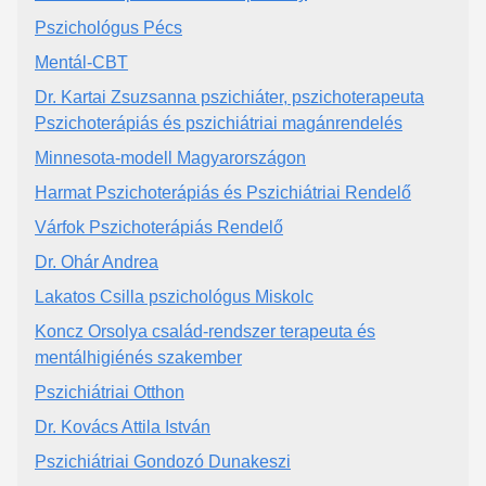
Pszichológus Pécs
Mentál-CBT
Dr. Kartai Zsuzsanna pszichiáter, pszichoterapeuta
Pszichoterápiás és pszichiátriai magánrendelés
Minnesota-modell Magyarországon
Harmat Pszichoterápiás és Pszichiátriai Rendelő
Várfok Pszichoterápiás Rendelő
Dr. Ohár Andrea
Lakatos Csilla pszichológus Miskolc
Koncz Orsolya család-rendszer terapeuta és
mentálhigiénés szakember
Pszichiátriai Otthon
Dr. Kovács Attila István
Pszichiátriai Gondozó Dunakeszi