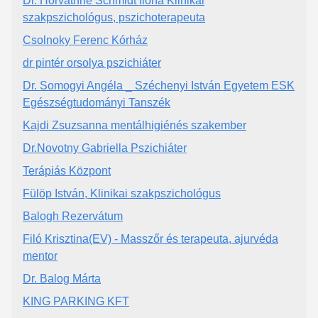
Dr. Horváthné Schmidt Ilona Klinikai
szakpszichológus, pszichoterapeuta
Csolnoky Ferenc Kórház
dr pintér orsolya pszichiáter
Dr. Somogyi Angéla _ Széchenyi István Egyetem ESK
Egészségtudományi Tanszék
Kajdi Zsuzsanna mentálhigiénés szakember
Dr.Novotny Gabriella Pszichiáter
Terápiás Központ
Fülöp István, Klinikai szakpszichológus
Balogh Rezervátum
Filó Krisztina(EV) - Masszőr és terapeuta, ajurvéda
mentor
Dr. Balog Márta
KING PARKING KFT