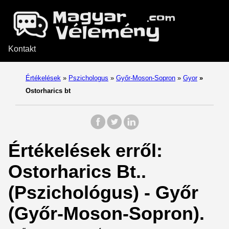
Kontakt
Értékelések
»
Pszichologus
»
Győr-Moson-Sopron
»
Gyor
»
Ostorharics bt
Értékelések erről:
Ostorharics Bt..
(Pszichológus) - Győr
(Győr-Moson-Sopron).