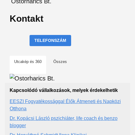
Ostorharics Bt.
Kontakt
TELEFONSZÁM
Utcakép és 360
Összes
Kapcsolódó vállalkozások, melyek érdekelhetik
EESZI Fogyatékossággal Élők Átmeneti és Napközi
Otthona
Dr. Kopácsi László pszichiáter, life coach és benzo
blogger