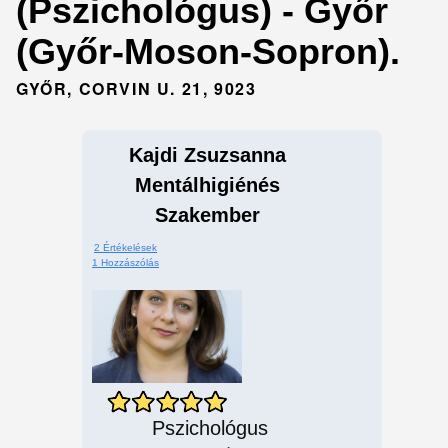
(Pszichológus) - Győr
(Győr-Moson-Sopron).
GYŐR, CORVIN U. 21, 9023
Kajdi Zsuzsanna
Mentálhigiénés
Szakember
2 Értékelések
1 Hozzászólás
Pszichológus