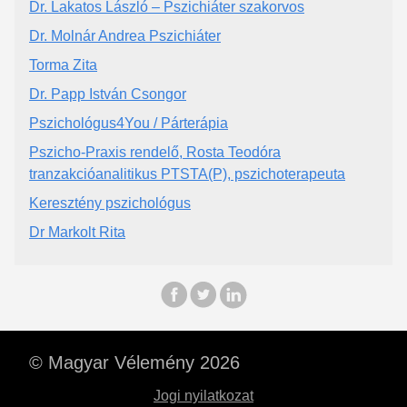
Dr. Lakatos László – Pszichiáter szakorvos
Dr. Molnár Andrea Pszichiáter
Torma Zita
Dr. Papp István Csongor
Pszichológus4You / Párterápia
Pszicho-Praxis rendelő, Rosta Teodóra
tranzakcióanalitikus PTSTA(P), pszichoterapeuta
Keresztény pszichológus
Dr Markolt Rita
© Magyar Vélemény 2026
Jogi nyilatkozat