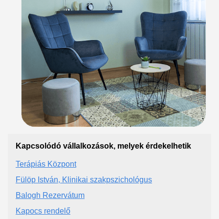
Kapcsolódó vállalkozások, melyek érdekelhetik
Terápiás Központ
Fülöp István, Klinikai szakpszichológus
Balogh Rezervátum
Kapocs rendelő