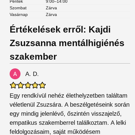
Péntek
9:00–14:00
Szombat
Zárva
Vasárnap
Zárva
Értékelések erről: Kajdi
Zsuzsanna mentálhigiénés
szakember
A. D.
Egy rendkívül nehéz élethelyzetben találtam
véletlenül Zsuzsára. A beszélgetéseink során
egy mindig jelenlévő, őszintén visszajelző,
empatikus szakemberrel találkoztam. A lelki
feldolgozásaim, saját működésem