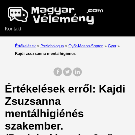
Kontakt
Értékelések
»
Pszichologus
»
Győr-Moson-Sopron
»
Gyor
»
Kajdi zsuzsanna mentalhigienes
Értékelések erről: Kajdi
Zsuzsanna
mentálhigiénés
szakember.