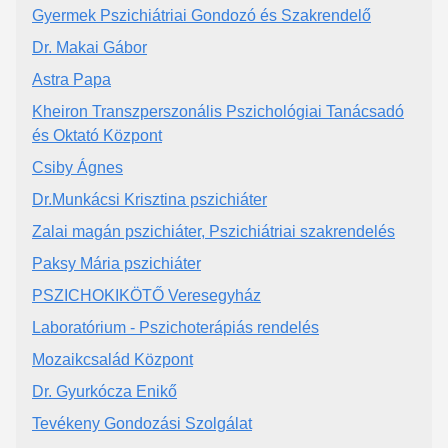
Gyermek Pszichiátriai Gondozó és Szakrendelő
Dr. Makai Gábor
Astra Papa
Kheiron Transzperszonális Pszichológiai Tanácsadó
és Oktató Központ
Csiby Ágnes
Dr.Munkácsi Krisztina pszichiáter
Zalai magán pszichiáter, Pszichiátriai szakrendelés
Paksy Mária pszichiáter
PSZICHOKIKÖTŐ Veresegyház
Laboratórium - Pszichoterápiás rendelés
Mozaikcsalád Központ
Dr. Gyurkócza Enikő
Tevékeny Gondozási Szolgálat