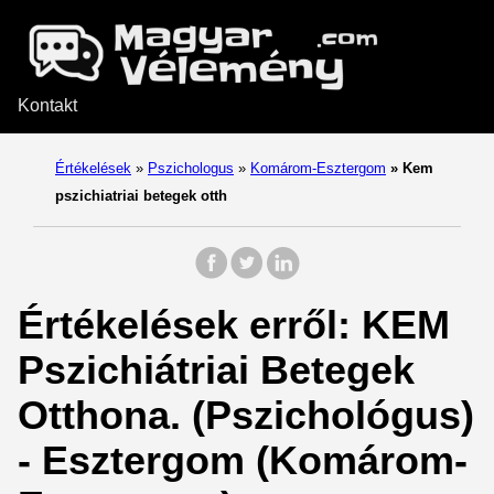
Kontakt
Értékelések
»
Pszichologus
»
Komárom-Esztergom
»
Kem
pszichiatriai betegek otth
Értékelések erről: KEM
Pszichiátriai Betegek
Otthona. (Pszichológus)
- Esztergom (Komárom-