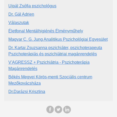
Ujpál Zsófia pszichológus
Dr. Gál Adrien
Válaszutak
Életfonal Mentálhigiénés Élményműhely
Magyar C. G. Jung Analitikus Pszichológiai Egyesület
Dr. Kartai Zsuzsanna pszichiáter, pszichoterapeuta
Pszichoterápiás és pszichiátriai magánrendelés
V'AGRESSZ + Pszichiátria - Pszichoterápia
Magánrendelés
Békés Megyei Körös-menti Szociális centrum
Mezőkovácsháza
Dr.Darázsi Krisztina