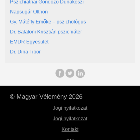
Pszichiátriai Gondozó Dunakeszi
Napsugár Otthon
Gy. Mátéffy Emőke – pszichológus
Dr. Balatoni Krisztián pszichiáter
EMDR Egyesület
Dr. Dina Tibor
© Magyar Vélemény 2026
Jogi nyilatkozat
Jogi nyilatkozat
Kontakt