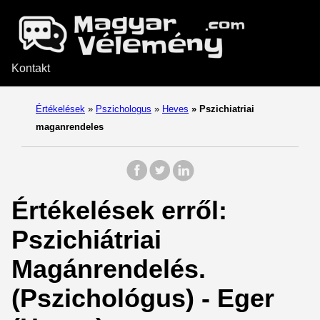
Kontakt
Értékelések
»
Pszichologus
»
Heves
»
Pszichiatriai
maganrendeles
Értékelések erről:
Pszichiátriai
Magánrendelés.
(Pszichológus) - Eger