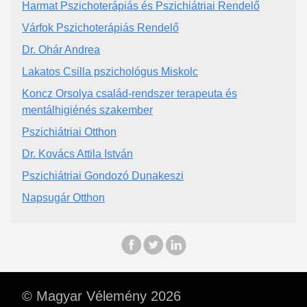
Harmat Pszichoterápiás és Pszichiátriai Rendelő
Várfok Pszichoterápiás Rendelő
Dr. Ohár Andrea
Lakatos Csilla pszichológus Miskolc
Koncz Orsolya család-rendszer terapeuta és
mentálhigiénés szakember
Pszichiátriai Otthon
Dr. Kovács Attila István
Pszichiátriai Gondozó Dunakeszi
Napsugár Otthon
© Magyar Vélemény 2026