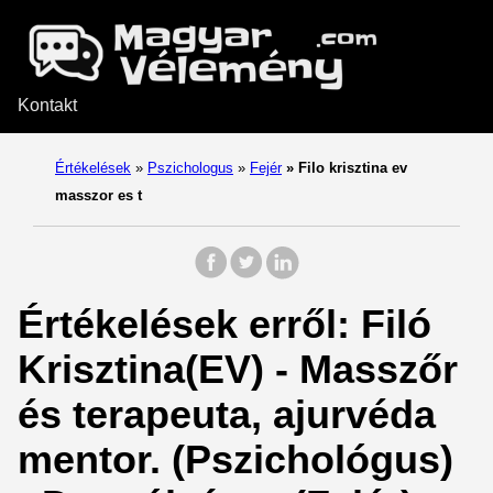
Kontakt
Értékelések
»
Pszichologus
»
Fejér
»
Filo krisztina ev
masszor es t
Értékelések erről: Filó
Krisztina(EV) - Masszőr
és terapeuta, ajurvéda
mentor. (Pszichológus)