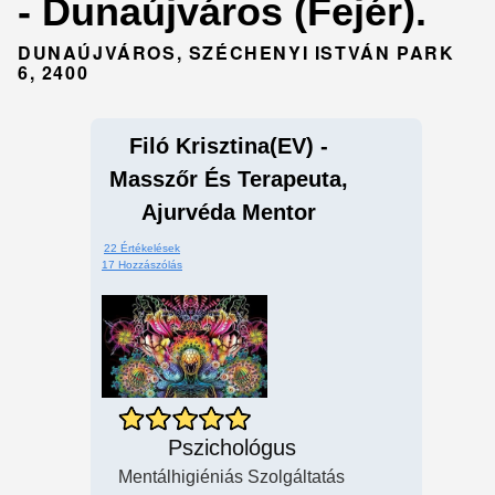
- Dunaújváros (Fejér).
DUNAÚJVÁROS, SZÉCHENYI ISTVÁN PARK
6, 2400
Filó Krisztina(EV) -
Masszőr És Terapeuta,
Ajurvéda Mentor
22 Értékelések
17 Hozzászólás
Pszichológus
Mentálhigiéniás Szolgáltatás