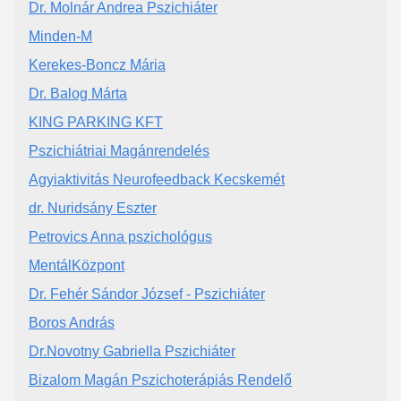
Dr. Molnár Andrea Pszichiáter
Minden-M
Kerekes-Boncz Mária
Dr. Balog Márta
KING PARKING KFT
Pszichiátriai Magánrendelés
Agyiaktivitás Neurofeedback Kecskemét
dr. Nuridsány Eszter
Petrovics Anna pszichológus
MentálKözpont
Dr. Fehér Sándor József - Pszichiáter
Boros András
Dr.Novotny Gabriella Pszichiáter
Bizalom Magán Pszichoterápiás Rendelő