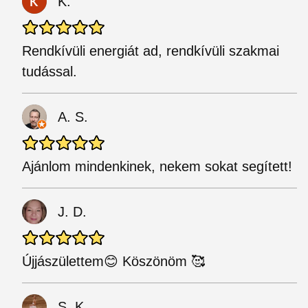
K.
Rendkívüli energiát ad, rendkívüli szakmai
tudással.
A. S.
Ajánlom mindenkinek, nekem sokat segített!
J. D.
Újjászülettem😊 Köszönöm 🥰
S. K.