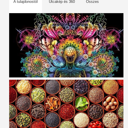
A tulajdonostól
Utcakép és 360
Összes