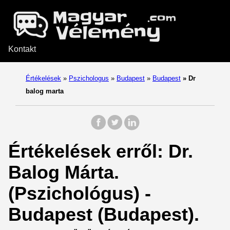
Kontakt
Értékelések
»
Pszichologus
»
Budapest
»
Budapest
»
Dr
balog marta
Értékelések erről: Dr.
Balog Márta.
(Pszichológus) -
Budapest (Budapest).