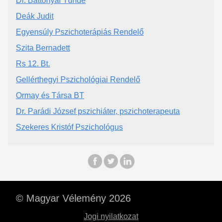
Dr. Battonyai Tünde
Deák Judit
Egyensúly Pszichoterápiás Rendelő
Szita Bernadett
Rs 12. Bt.
Gellérthegyi Pszichológiai Rendelő
Ormay és Társa BT
Dr. Parádi József pszichiáter, pszichoterapeuta
Szekeres Kristóf Pszichológus
© Magyar Vélemény 2026
Jogi nyilatkozat