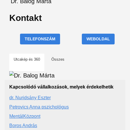
Dr. Balog Márta
Kontakt
TELEFONSZÁM
WEBOLDAL
Utcakép és 360
Összes
Kapcsolódó vállalkozások, melyek érdekelhetik
dr. Nuridsány Eszter
Petrovics Anna pszichológus
MentálKözpont
Boros András