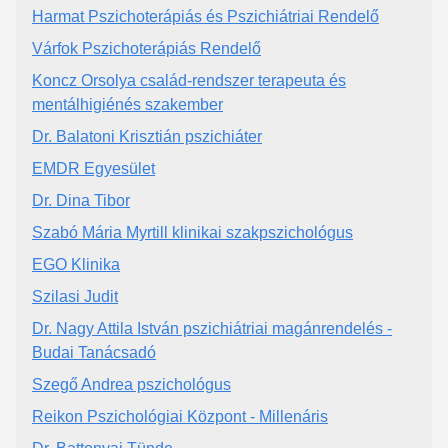
Harmat Pszichoterápiás és Pszichiátriai Rendelő
Várfok Pszichoterápiás Rendelő
Koncz Orsolya család-rendszer terapeuta és
mentálhigiénés szakember
Dr. Balatoni Krisztián pszichiáter
EMDR Egyesület
Dr. Dina Tibor
Szabó Mária Myrtill klinikai szakpszichológus
EGO Klinika
Szilasi Judit
Dr. Nagy Attila István pszichiátriai magánrendelés -
Budai Tanácsadó
Szegő Andrea pszichológus
Reikon Pszichológiai Központ - Millenáris