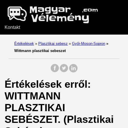
Kontakt
Értékelések
»
Plasztikai sebesz
»
Győr-Moson-Sopron
»
Wittmann plasztikai sebeszet
Értékelések erről:
WITTMANN
PLASZTIKAI
SEBÉSZET. (Plasztikai