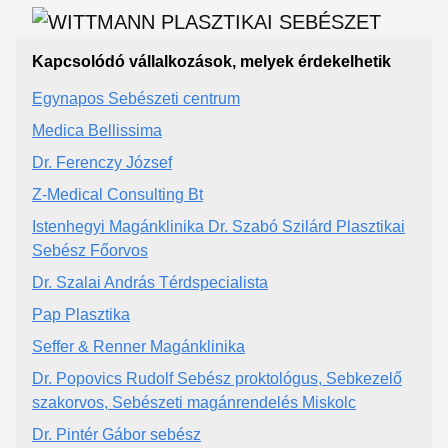
Kapcsolódó vállalkozások, melyek érdekelhetik
Egynapos Sebészeti centrum
Medica Bellissima
Dr. Ferenczy József
Z-Medical Consulting Bt
Istenhegyi Magánklinika Dr. Szabó Szilárd Plasztikai
Sebész Főorvos
Dr. Szalai András Térdspecialista
Pap Plasztika
Seffer & Renner Magánklinika
Dr. Popovics Rudolf Sebész proktológus, Sebkezelő
szakorvos, Sebészeti magánrendelés Miskolc
Dr. Pintér Gábor sebész